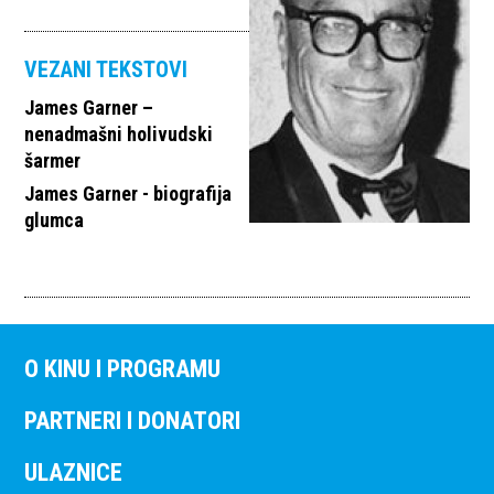
VEZANI TEKSTOVI
James Garner –
nenadmašni holivudski
šarmer
James Garner - biografija
glumca
O KINU I PROGRAMU
PARTNERI I DONATORI
ULAZNICE