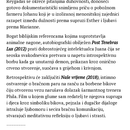
Reygadas se okreće pitanjima duhovnosti, donoseći
gotovo dokumentaristički snimljenu priču o pobožnom
farmeru Johanu koji je u izoliranoj menonitskoj zajednici
razapet između dužnosti prema supruzi Esther i ljubavi
prema Marianne.
Bogat biblijskim referencama kojima suprotstavlja
animalne nagone, autobiografski obilježen
Post Tenebras
Lux (2012)
prati dobrostojećeg intelektualca Juana čija se
seoska svakodnevica pretvara u napetu introspektivnu
borbu kada ga unutarnji demon, prikazan kroz onirično
crveno stvorenje, suočava s grijehom i krivnjom.
Retrospektivu će zaključiti
Naše vrijeme (2018)
, intimno
ostvarenje o bračnom paru na ranču za borbene bikove
čiju otvorenu vezu narušava dolazak šarmantnog trenera
Phila. Film u kojem glume sam redatelj te njegova supruga
i djeca kroz simboliku bikova, pejzaža i dugačke dijaloge
istražuje ljubomoru i secira bračnu komunikaciju,
stvarajući meditativnu refleksiju o ljubavi i strasti.
-----------