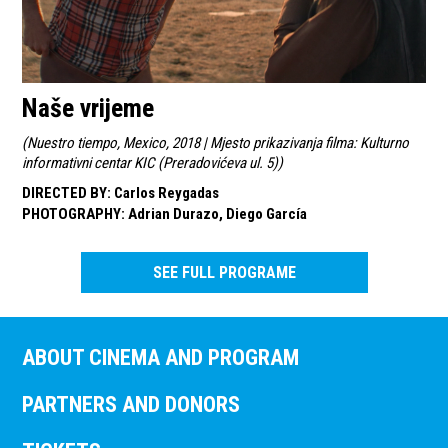
Naše vrijeme
(
Nuestro tiempo, Mexico, 2018 | Mjesto prikazivanja filma: Kulturno
informativni centar KIC (Preradovićeva ul. 5)
)
DIRECTED BY
:
Carlos Reygadas
PHOTOGRAPHY
:
Adrian Durazo, Diego García
SEE FULL PROGRAME
ABOUT CINEMA AND PROGRAM
PARTNERS AND DONORS