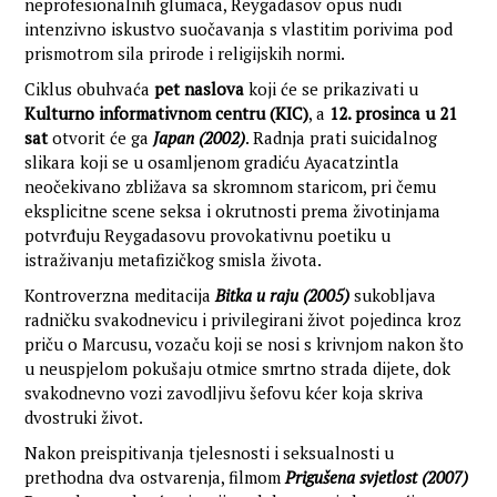
neprofesionalnih glumaca, Reygadasov opus nudi
intenzivno iskustvo suočavanja s vlastitim porivima pod
prismotrom sila prirode i religijskih normi.
Ciklus obuhvaća
pet naslova
koji će se prikazivati u
Kulturno informativnom centru
(KIC)
, a
12. prosinca u 21
sat
otvorit će ga
Japan (2002)
. Radnja prati suicidalnog
slikara koji se u osamljenom gradiću Ayacatzintla
neočekivano zbližava sa skromnom staricom, pri čemu
eksplicitne scene seksa i okrutnosti prema životinjama
potvrđuju Reygadasovu provokativnu poetiku u
istraživanju metafizičkog smisla života.
Kontroverzna meditacija
Bitka u raju
(2005)
sukobljava
radničku svakodnevicu i privilegirani život pojedinca kroz
priču o Marcusu, vozaču koji se nosi s krivnjom nakon što
u neuspjelom pokušaju otmice smrtno strada dijete, dok
svakodnevno vozi zavodljivu šefovu kćer koja skriva
dvostruki život.
Nakon preispitivanja tjelesnosti i seksualnosti u
prethodna dva ostvarenja, filmom
Prigušena svjetlost (2007)