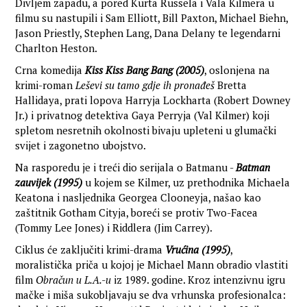
Divljem zapadu, a pored Kurta Russela i Vala Kilmera u
filmu su nastupili i Sam Elliott, Bill Paxton, Michael Biehn,
Jason Priestly, Stephen Lang, Dana Delany te legendarni
Charlton Heston.
Crna komedija
Kiss Kiss Bang Bang (2005)
, oslonjena na
krimi-roman
Leševi su tamo gdje ih pronađeš
Bretta
Hallidaya, prati lopova Harryja Lockharta (Robert Downey
Jr.) i privatnog detektiva Gaya Perryja (Val Kilmer) koji
spletom nesretnih okolnosti bivaju upleteni u glumački
svijet i zagonetno ubojstvo.
Na rasporedu je i treći dio serijala o Batmanu -
Batman
zauvijek (1995)
u kojem se Kilmer, uz prethodnika Michaela
Keatona i nasljednika Georgea Clooneyja, našao kao
zaštitnik Gotham Cityja, boreći se protiv Two-Facea
(Tommy Lee Jones) i Riddlera (Jim Carrey).
Ciklus će zaključiti krimi-drama
Vrućina (1995)
,
moralistička priča u kojoj je Michael Mann obradio vlastiti
film
Obračun u L.A.-u
iz 1989. godine. Kroz intenzivnu igru
mačke i miša sukobljavaju se dva vrhunska profesionalca: