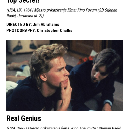
Top Secret!
(
USA, UK, 1984 | Mjesto prikazivanja filma: Kino Forum (SD Stjepan
Radić, Jarunska ul. 2)
)
DIRECTED BY
:
Jim Abrahams
PHOTOGRAPHY
:
Christopher Challis
Real Genius
(
USA, 1985 | Mjesto prikazivanja filma: Kino Forum (SD Stjepan Radić,