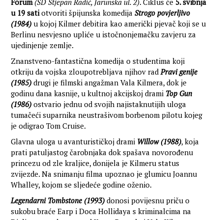
Forum
(SD Stjepan Radić, Jarunska ul. 2)
. Ciklus će
5. svibnja
u 19 sati
otvoriti špijunska komedija
Strogo povjerljivo
(1984)
u kojoj Kilmer debitira kao američki pjevač koji se u
Berlinu nesvjesno upliće u istočnonjemačku zavjeru za
ujedinjenje zemlje.
Znanstveno-fantastična komedija o studentima koji
otkriju da vojska zloupotrebljava njihov rad
Pravi genije
(1985)
drugi je filmski angažman Vala Kilmera, dok je
godinu dana kasnije, u kultnoj akcijskoj drami
Top Gun
(1986)
ostvario jednu od svojih najistaknutijih uloga
tumačeći suparnika neustrašivom borbenom pilotu kojeg
je odigrao Tom Cruise.
Glavna uloga u avanturističkoj drami
Willow (1988)
, koja
prati patuljastog čarobnjaka dok spašava novorođenu
princezu od zle kraljice, donijela je Kilmeru status
zvijezde. Na snimanju filma upoznao je glumicu Joannu
Whalley, kojom se sljedeće godine oženio.
Legendarni Tombstone (1993)
donosi povijesnu priču o
sukobu braće Earp i Doca Hollidaya s kriminalcima na