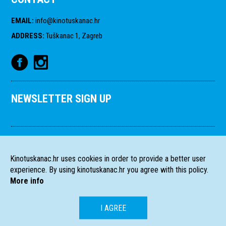
EMAIL
:
info@kinotuskanac.hr
ADDRESS
:
Tuškanac 1, Zagreb
NEWSLETTER SIGN UP
Kinotuskanac.hr uses cookies in order to provide a better user
experience. By using kinotuskanac.hr you agree with this policy.
More info
I AGREE
HR
EN
All rights reserved
2004-2026 Filmski programi. c/o HFS, Tuškanac 1,
©