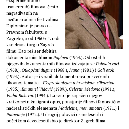
eksperimentalno
usmjerenih) filmova, često
nagrađivanih na
međunarodnim festivalima.
Diplomirao je pravo na
Pravnom fakultetu u
Zagrebu, a od 1960-64. radi
kao dramaturg u Zagreb
filmu. Kao režiser debitira
dokumentarnim filmom
Poplava
(1964.). Od ostalih
njegovih dokumentarnih filmova izdvajaju se
Pohvala ruci
(1968.),
Otkopčati dugme
(1968.),
Ivana
(1981.) i
Goli otok
(1994.). Autor je i vrsnih dokumentaraca posvećenih
likovnoj tematici -
Ekspresionizam u hrvatskom slikarstvu
(1985.),
Emanuel Vidović
(1989.),
Celestin Medović
(1991.),
Vlaho Bukovac
(1994.). Izrazito je zapažen njegov
kratkometražni igrani opus, ponajprije filmovi fantastično-
nadrealističkih elemenata
Madeleine, mon amour!
(1971.) i
Putovanje
(1972.). U drugoj polovici osamdesetih i
početkom devedesetih bio je direktor Zagreb filma.