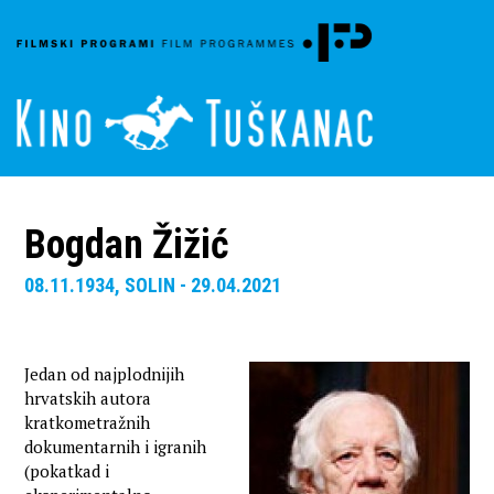
Bogdan Žižić
08.11.1934, SOLIN - 29.04.2021
Jedan od najplodnijih
hrvatskih autora
kratkometražnih
dokumentarnih i igranih
(pokatkad i