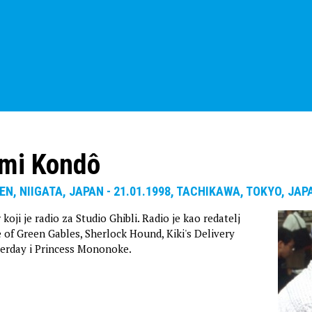
umi Kondô
SEN, NIIGATA, JAPAN - 21.01.1998, TACHIKAWA, TOKYO, JAP
koji je radio za Studio Ghibli. Radio je kao redatelj
 of Green Gables, Sherlock Hound, Kiki's Delivery
terday i Princess Mononoke.