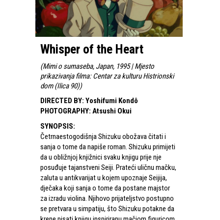
Whisper of the Heart
(
Mimi o sumaseba, Japan, 1995 | Mjesto
prikazivanja filma: Centar za kulturu Histrionski
dom (Ilica 90)
)
DIRECTED BY
:
Yoshifumi Kondô
PHOTOGRAPHY
:
Atsushi Okui
SYNOPSIS
:
Četrnaestogodišnja Shizuku obožava čitati i
sanja o tome da napiše roman. Shizuku primijeti
da u obližnjoj knjižnici svaku knjigu prije nje
posuđuje tajanstveni Seiji. Prateći uličnu mačku,
zaluta u antikvarijat u kojem upoznaje Seijija,
dječaka koji sanja o tome da postane majstor
za izradu violina. Njihovo prijateljstvo postupno
se pretvara u simpatiju, što Shizuku potakne da
krene pisati knjigu inspiriranu mačjom figuricom