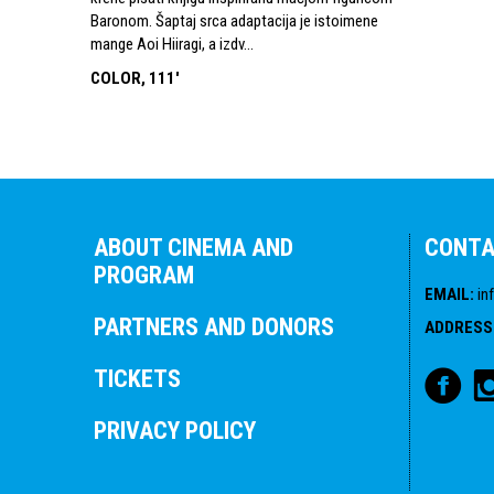
Baronom. Šaptaj srca adaptacija je istoimene
mange Aoi Hiiragi, a izdv...
COLOR, 111'
ABOUT CINEMA AND
CONT
PROGRAM
EMAIL
:
in
PARTNERS AND DONORS
ADDRESS
TICKETS
PRIVACY POLICY