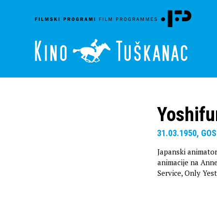
Yoshif
31.03.1950, GO
Japanski animator 
animacije na Anne
Service, Only Yes