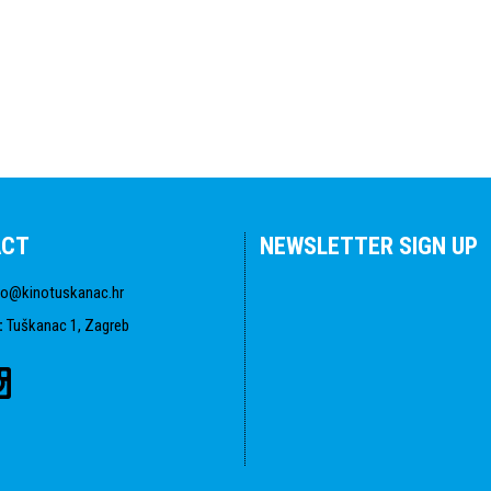
ACT
NEWSLETTER SIGN UP
fo@kinotuskanac.hr
:
Tuškanac 1, Zagreb