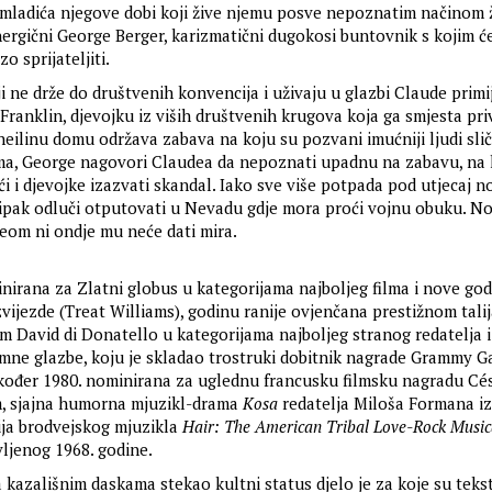
 i mladića njegove dobi koji žive njemu posve nepoznatim načinom 
nergični George Berger, karizmatični dugokosi buntovnik s kojim ć
o sprijateljiti.
 ne drže do društvenih konvencija i uživaju u glazbi Claude primij
Franklin, djevojku iz viših društvenih krugova koja ga smjesta pri
heilinu domu održava zabava na koju su pozvani imućniji ljudi slič
ima, George nagovori Claudea da nepoznati upadnu na zabavu, na 
i i djevojke izazvati skandal. Iako sve više potpada pod utjecaj n
e ipak odluči otputovati u Nevadu gdje mora proći vojnu obuku. No 
om ni ondje mu neće dati mira.
nirana za Zlatni globus u kategorijama najboljeg filma i nove god
ijezde (Treat Williams), godinu ranije ovjenčana prestižnom tal
 David di Donatello u kategorijama najboljeg stranog redatelja i
emne glazbe, koju je skladao trostruki dobitnik nagrade Grammy G
kođer 1980. nominirana za uglednu francusku filmsku nagradu Cé
ilm, sjajna humorna mjuzikl-drama
Kosa
redatelja Miloša Formana iz
ija brodvejskog mjuzikla
Hair: The American Tribal Love-Rock Music
ljenog 1968. godine.
na kazališnim daskama stekao kultni status djelo je za koje su tekst