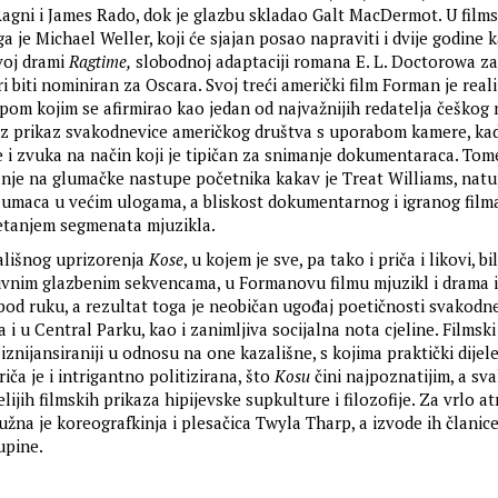
agni i James Rado, dok je glazbu skladao Galt MacDermot. U films
ga je Michael Weller, koji će sjajan posao napraviti i dvije godine k
voj drami
Ragtime,
slobodnoj adaptaciji romana E. L. Doctorowa za
eri biti nominiran za Oscara. Svoj treći američki film Forman je real
pom kojim se afirmirao kao jedan od najvažnijih redatelja češkog
oz prikaz svakodnevice američkog društva s uporabom kamere, ka
 i zvuka na način koji je tipičan za snimanje dokumentaraca. Tom
janje na glumačke nastupe početnika kakav je Treat Williams, natur
umaca u većim ulogama, a bliskost dokumentarnog i igranog film
etanjem segmenata mjuzikla.
ališnog uprizorenja
Kose
, u kojem je sve, pa tako i priča i likovi, bi
ivnim glazbenim sekvencama, u Formanovu filmu mjuzikl i drama 
pod ruku, a rezultat toga je neobičan ugođaj poetičnosti svakodn
 i u Central Parku, kao i zanimljiva socijalna nota cjeline. Filmski
 iznijansiraniji u odnosu na one kazališne, s kojima praktički dije
riča je i intrigantno politizirana, što
Kosu
čini najpoznatijim, a sva
lijih filmskih prikaza hipijevske supkulture i filozofije. Za vrlo a
žna je koreografkinja i plesačica Twyla Tharp, a izvode ih članice
upine.