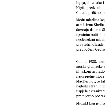
hipija, djevojaka
Hipije predvodi e
Claude prilično brz
Među mladima koji
atraktivnu Sheilu 
doznaju da se u S
njezinim roditelj
neobuzdani mladić
prijatelja, Claud
predvođeni George
Godine 1980. nomi
muške glumačke zv
filmskom nagradom
najuspjelije inoz
MacDermot, te ta
najbolji strani f
uspjela ekranizac
premijerno postav
Mjuzikl koji je i 