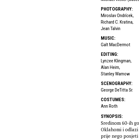
PHOTOGRAPHY
:
Miroslav Ondrícek
,
Richard C. Kratina
,
Jean Talvin
MUSIC
:
Galt MacDermot
EDITING
:
Lynzee Klingman
,
Alan Heim
,
Stanley Warnow
SCENOGRAPHY
:
George DeTitta Sr.
COSTUMES
:
Ann Roth
SYNOPSIS
:
Sredinom 60-ih g
Oklahomi i odlazi 
prije nego posjet