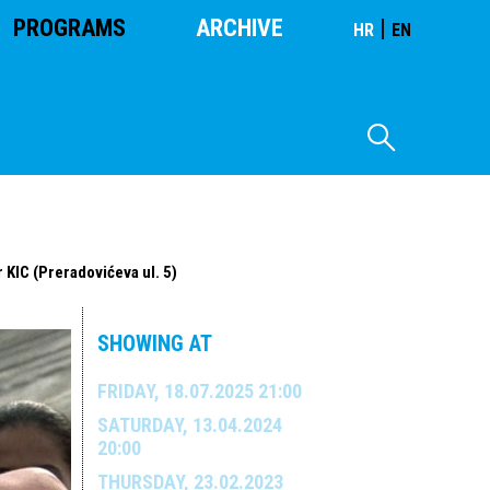
PROGRAMS
ARCHIVE
|
HR
EN
 KIC (Preradovićeva ul. 5)
SHOWING AT
FRIDAY, 18.07.2025 21:00
SATURDAY, 13.04.2024
20:00
THURSDAY, 23.02.2023