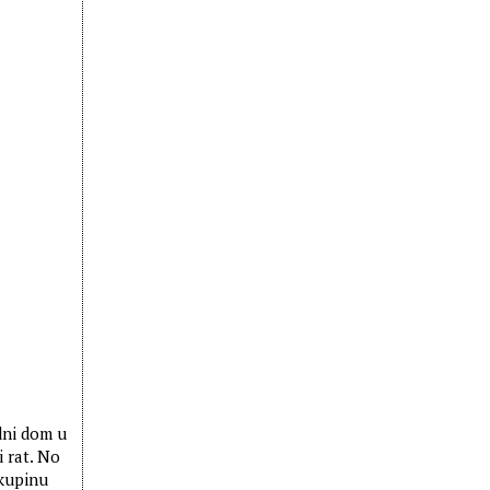
dni dom u
i rat. No
skupinu