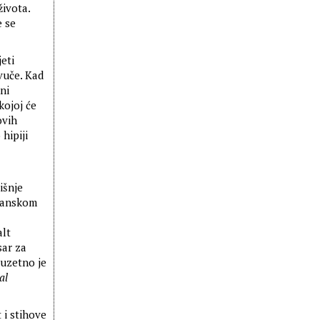
života.
e se
eti
vuče. Kad
ni
kojoj će
ovih
hipiji
išnje
ijanskom
alt
sar za
uzetno je
al
 i stihove