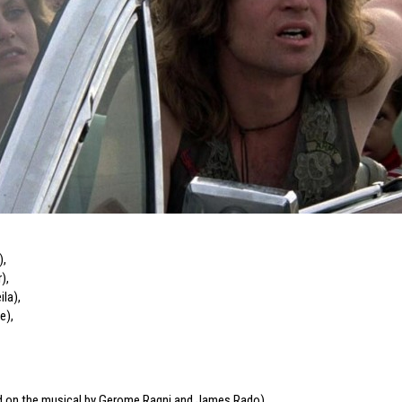
)
,
r)
,
ila)
,
e)
,
d on the musical by Gerome Ragni and James Rado)