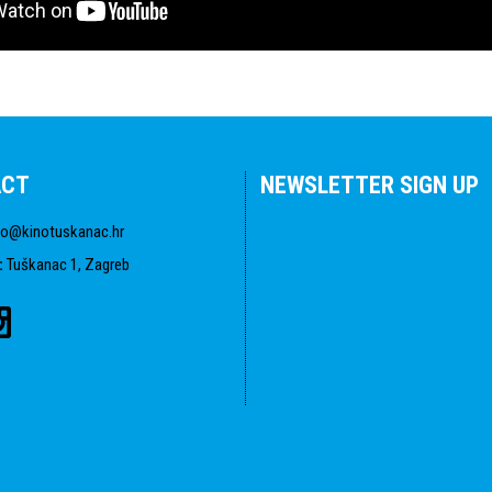
ACT
NEWSLETTER SIGN UP
fo@kinotuskanac.hr
:
Tuškanac 1, Zagreb