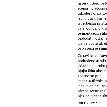
napisali Gerome R
scenarij pretočio 
također Formano
jedini put u karij
izvedbenim pristu
vala, odnosno kr
te montažom slike
pridodati i oslan
manje poznatih gl
ostvarena je i um
Za razliku od kaz
podređeno atrakt
skladno idu ruku 
njujorškim ulicama
znatno su puniji i
imena, a filmska p
jednim od najuspje
plesne scene zaslu
njezine plesne sk
COLOR, 121'