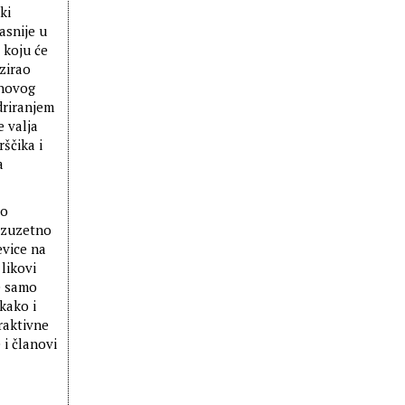
ki
asnije u
 koju će
izirao
 novog
driranjem
e valja
ščika i
a
lo
izuzetno
evice na
 likovi
le samo
kako i
traktivne
 i članovi