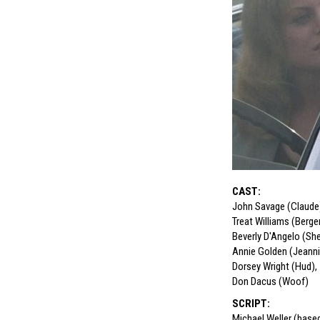
CAST
:
John Savage (Claude
Treat Williams (Berge
Beverly D'Angelo (She
Annie Golden (Jeanni
Dorsey Wright (Hud)
,
Don Dacus (Woof)
SCRIPT
:
Michael Weller (base