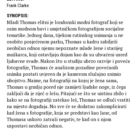
Frank Clarke
SYNOPSIS
:
Mladi Thomas elitni je londonski modni fotograf koji se
osim modnom bavi i umjetničkom fotografijom socijalne
tematike. Jednog dana, tijekom rutinskog snimanja u ne
osobito posjećenom parku, Thomas u kadru zabilježi
neobičan odnos njemu nepoznate mlade žene i starijeg
muškarca, koji ostavljaju dojam kao da su uhvaćeni usred
ljubavne svađe. Nakon što u studiju ubrzo razvije i poveća
fotografije, Thomas će analizom pozadine povećanih
snimka postati uvjeren da je kamerom slučajno snimio
ubojstvo. Naime, na fotografiji na kojoj je žena sama,
Thomas u grmlju pored nje zamijeti ljudske noge, iz čega
zaključi da je riječ o lešu. Pitajući se što se uistinu zbilo i
kako se na fotografiji zatekao leš, Thomas se odluči vratiti
na mjesto događaja. No sve će se dodatno zakomplicirati
kad žena s fotografije, koja se predstavi kao Jane, od
Thomasa uskoro zatraži negativ, te kad on s njom
uspostavi neobičan odnos.