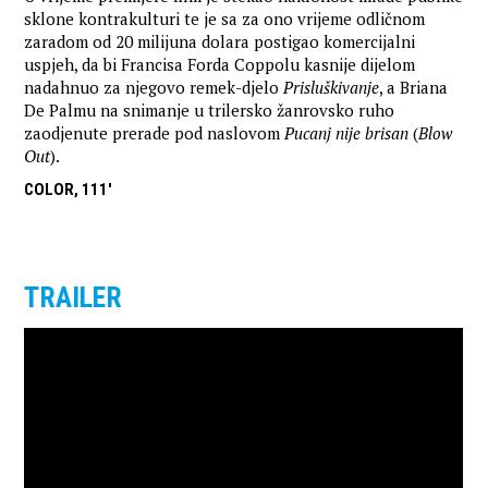
sklone kontrakulturi te je sa za ono vrijeme odličnom
zaradom od 20 milijuna dolara postigao komercijalni
uspjeh, da bi Francisa Forda Coppolu kasnije dijelom
nadahnuo za njegovo remek-djelo
Prisluškivanje
, a Briana
De Palmu na snimanje u trilersko žanrovsko ruho
zaodjenute prerade pod naslovom
Pucanj nije brisan
(
Blow
Out
).
COLOR, 111'
TRAILER