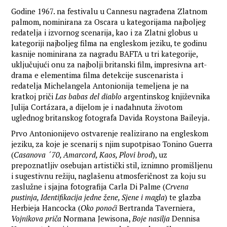
Godine 1967. na festivalu u Cannesu nagrađena Zlatnom
palmom, nominirana za Oscara u kategorijama najboljeg
redatelja i izvornog scenarija, kao i za Zlatni globus u
kategoriji najboljeg filma na engleskom jeziku, te godinu
kasnije nominirana za nagradu BAFTA u tri kategorije,
uključujući onu za najbolji britanski film, impresivna art-
drama e elementima filma detekcije suscenarista i
redatelja Michelangela Antonionija temeljena je na
kratkoj priči
Las babas del diablo
argentinskog književnika
Julija Cortázara, a dijelom je i nadahnuta životom
uglednog britanskog fotografa Davida Roystona Baileyja.
Prvo Antonionijevo ostvarenje realizirano na engleskom
jeziku, za koje je scenarij s njim supotpisao Tonino Guerra
(
Casanova ´70, Amarcord, Kaos, Plovi brod
), uz
prepoznatljiv osebujan artistički stil, iznimno promišljenu
i sugestivnu režiju, naglašenu atmosferičnost za koju su
zaslužne i sjajna fotografija Carla Di Palme (
Crvena
pustinja, Identifikacija jedne žene, Sjene i magla
) te glazba
Herbieja Hancocka (
Oko ponoći
Bertranda Taverniera,
Vojnikova priča
Normana Jewisona,
Boje nasilja
Dennisa