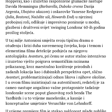
Hoppera), kao i izuzetno raspoložene glumačke nastupe
Davida Hemmingsa (
Barbarella, Duboko crveno
Darija
Argenta,
Ubojstvo ukazom
) i oskarovke Vanesse Redgrave
(
Julia, Bostonci, Naćulite uši, Howards End
) u njezinoj
probojnoj roli, odlikuje i impresivno poniranje u modni,
glazbeni i društveni svijet 'swinging Londona' 60-ih godina
prošlog stoljeća.
U taj milje Antonioni smješta svoju tipičnu dramu o
otuđenju i krizi duha suvremenog čovjeka, koja i temom i
elementima filma detekcije podsjeća na njegovu
antologijsku
Avanturu
, pri čemu se autor stalno intenzivno
i izuzetno vješto poigrava semantičkim razinama
prikazanog, kroz maestralno korištenje prirodnih i
zadanih lokacija kao i dubinskih perspektiva opet, slično
Avanturi
, problematizirajući odnos likova i njihove okoline.
I u ovom filmu inzistirajući na autentičnosti, redatelj je za
cameo-nastupe angažirao važne protagoniste tadašnje
londonske scene poput glasovitog rock benda The
Yardbirds i u to vrijeme manekenke, a kasnije i
konceptualne umjetnice Veruschke von Lehndorff.
U vrijeme premijere film je stekao naklonost mlađe publike