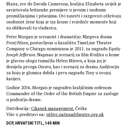
Blaira, sve do Davida Camerona, kraljica Elizabeta uvijek je
savjetovala britanske premijere u javnim i osobnim
promišljanjima i pitanjima. Ovi susreti i razgovori otkrivaju
osobnost žene koja je iza krune i svjedoče momente koji
su oblikovali tu vladaricu.
Peter Morgan je scenarist i dramatičar. Njegova drama
Frost/Nixon
, postavljena u kazalištu TimeLine Theatre
Company u Chicagu nominirana je 2011. za nagradu
Equity
Joseph Jefferson
. Napisao je scenarij za film
Kraljica
u kome
je glavnu ulogu tumačila Helen Mirren, a koja joj je
donijela prvoga
Oscara
, kao i scenarij za dramu
Audijencija
za koju je glumica dobila i prvu nagradu
Tony
u svojoj
karijeri.
Godine 2016. Morgan je nagrađen kraljičinim ordenom
Commander of the Order of the British Empire za zasluge
u području drame.
Distribucija:
Cikanek management
, Češka
Više o predstavi na:
ntlive.nationaltheatre.org.uk
DCP, HRVATSKI TITL, 140 MIN