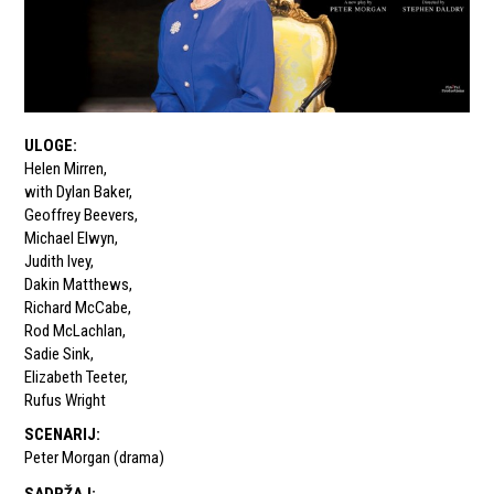
ULOGE
:
Helen Mirren
,
with Dylan Baker
,
Geoffrey Beevers
,
Michael Elwyn
,
Judith Ivey
,
Dakin Matthews
,
Richard McCabe
,
Rod McLachlan
,
Sadie Sink
,
Elizabeth Teeter
,
Rufus Wright
SCENARIJ
:
Peter Morgan (drama)