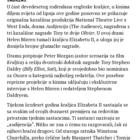
SADRŽAJ
:
U čast devedesetog rođendana engleske kraljice, u kinima
diljem svijeta od lipnja ove godine ponovno se prikazuje
originalna kazališna produkcija National Theatre Live s
West Enda, drama
Audijencija
(The Audience), nagrađena s
tri kazališne nagrade
Tony
te dvije
Olivier
. U ovoj drami
Helen Mirren tumači kraljicu Elizabetu II, a uloga joj je
donijela brojne glumačke nagrade.
Dramu potpisuje Peter Morgan (autor scenarija za film
Kraljica
) a režiju dvostruki dobitnik nagrade
Tony
Stephen
Daldry (
Billy Elliot, Sati
), koji je svojedobno bio nominiran
za
Oscara
u kategoriji najboljeg redatelja. Ove posebne
reprizne projekcije u kinima uključuju i ekskluzivne
intervjue s Helen Mirren i redateljem Stephenom
Daldryem.
Tijekom šezdeset godina kraljica Elizabeta II sastajala se
sa svakim od svojih dvanaest premijera na redovitim
privatnim tjednim sastancima. Ti sastanci nazivaju se
„audijencija“. Nitko ne zna o čemu su razgovarali, čak ni
njihovi bračni drugovi. Od staroga ratnika Winstona
Churchilla, preko čelične lady Margaret Thatcher i Tonyja