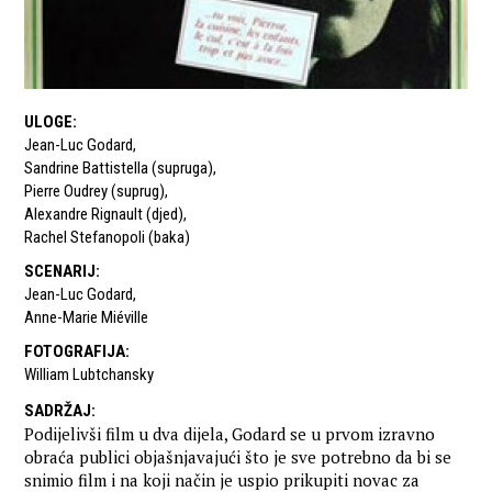
ULOGE
:
Jean-Luc Godard
,
Sandrine Battistella (supruga)
,
Pierre Oudrey (suprug)
,
Alexandre Rignault (djed)
,
Rachel Stefanopoli (baka)
SCENARIJ
:
Jean-Luc Godard
,
Anne-Marie Miéville
FOTOGRAFIJA
:
William Lubtchansky
SADRŽAJ
:
Podijelivši film u dva dijela, Godard se u prvom izravno
obraća publici objašnjavajući što je sve potrebno da bi se
snimio film i na koji način je uspio prikupiti novac za