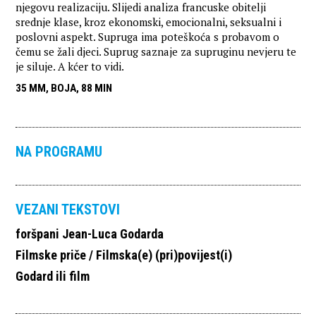
njegovu realizaciju. Slijedi analiza francuske obitelji
srednje klase, kroz ekonomski, emocionalni, seksualni i
poslovni aspekt. Supruga ima poteškoća s probavom o
čemu se žali djeci. Suprug saznaje za supruginu nevjeru te
je siluje. A kćer to vidi.
35 MM, BOJA, 88 MIN
NA PROGRAMU
VEZANI TEKSTOVI
foršpani Jean-Luca Godarda
Filmske priče / Filmska(e) (pri)povijest(i)
Godard ili film