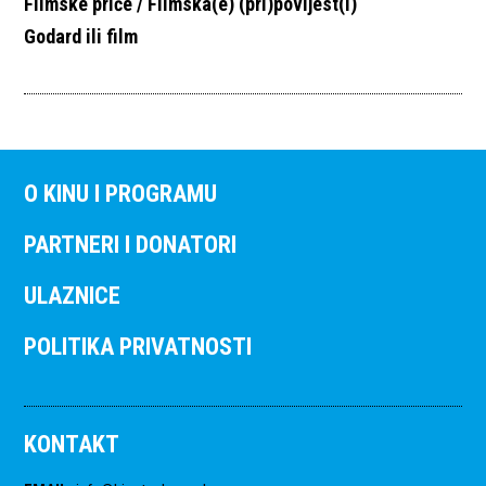
Filmske priče / Filmska(e) (pri)povijest(i)
Godard ili film
O KINU I PROGRAMU
PARTNERI I DONATORI
ULAZNICE
POLITIKA PRIVATNOSTI
KONTAKT