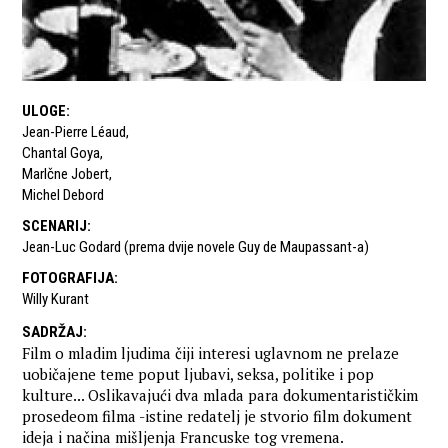
ULOGE
:
Jean-Pierre Léaud
,
Chantal Goya
,
Marlčne Jobert
,
Michel Debord
SCENARIJ
:
Jean-Luc Godard (prema dvije novele Guy de Maupassant-a)
FOTOGRAFIJA
:
Willy Kurant
SADRŽAJ
:
Film o mladim ljudima čiji interesi uglavnom ne prelaze
uobičajene teme poput ljubavi, seksa, politike i pop
kulture... Oslikavajući dva mlada para dokumentarističkim
prosedeom filma -istine redatelj je stvorio film dokument
ideja i načina mišljenja Francuske tog vremena.