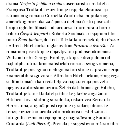
drama
Nevjesta je bila u crnini
suscenarista i redatelja
Françoisa Truffauta izuzetno je uspjela ekranizacija
istoimenog romana Cornella Woolricha, popularnog
američkog prozaika za čijim su djelima često posezali
brojni ugledni filmaši, od Jacquesa Tourneura u horor-
trileru
Čovjek-leopard
i Roberta Siodmaka u sjajnom film
noiru
Žena-fantom
, do Teda Tetzlaffa u remek-djelu
Prozor
i Alfreda Hitchcocka u glasovitom
Prozoru u dvorište
. Za
romanom pisca koji je objavljivao i pod pseudonimima
William Irish i George Hopley, a koji se drži jednim od
najboljih autora kriminalističkih romana svog vremena,
Truffaut je posegnuo nedugo nakon što je napravio seriju
znamenitih razgovora s Alfredom Hitchcockom, zbog čega
se film tumači i kao redateljeva najizravnija posveta
njegovu autorskom uzoru. Želeći dati hommage Hitchu,
Truffaut je kao skladatelja filmske glazbe angažirao
Hitchcockova stalnog suradnika, oskarovca Bernarda
Herrmanna, a ugođajnosti cjeline i gradaciji dramske
tenzije izuzetno učinkovito pridonosi i estetizirana
fotografija iznimno cijenjenog i nagrađivanog Raoula
Coutarda (
Ludi Pierrot
). Premda je sugestivno režiran film