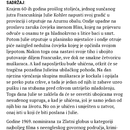
SADRŽAJ
:
Krajem 60-ih godina prošlog stoljeća, jednog sunčanog
jutra Francuskinja Julie Kohler napusti svoj gradić u
provinciji i otputuje na Azurnu obalu. Ondje upadne na
proslavu zaruka čovjeka imenom Bliss, kojeg na prijevaru
odvuče u osamu te ga hladnokrvno s litice baci u smrt.
Potom Julie otputuje u planinsko mjestašce i ondje otruje
piće naizgled nedužna čovjeka kojeg je opčinila svojom
ljepotom. Nakon toga ona nastavi svoje tiho i ubojito
putovanje diljem Francuske, sve dok ne smakne četvoricu
muškaraca. A kad naposljetku bude uhićena, otkrit će se
tragična pozadina Julieina ubilačkog pohoda. Na dan
njezina vjenčanja skupina muškaraca je kockala i opijala
se preko puta crkve, a tada je jedan od njih iz zabave uzeo
pušku i na stubama pred crkvom ustrijelio mladoženju.
Toga dana Julie se zaklela da će se osvetiti ubojicama svog
nesuđenog supruga, a kad je uhićena, još je samo jedan od
njih bio na životu. No on je uhićen i smješten u zatvor,
onaj isti u koji će biti poslana i Julie.
Godine 1969. nominirana za Zlatni globus u kategoriji
najboljeg filma s neengleskog govornog područja, krimi-