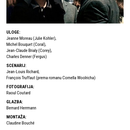
ULOGE
:
Jeanne Moreau (Julie Kohler)
,
Michel Bouquet (Coral)
,
Jean-Claude Brialy (Corey)
,
Charles Denner (Fergus)
SCENARIJ
:
Jean-Louis Richard
,
François Truffaut (prema romanu Cornella Woolricha)
FOTOGRAFIJA
:
Raoul Coutard
GLAZBA
:
Bernard Herrmann
MONTAŽA
:
Claudine Bouché