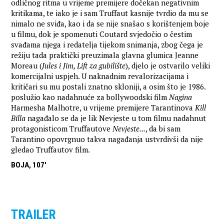
odličnog ritma u vrijeme premijere dočekan negativnim
kritikama, te iako je i sam Truffaut kasnije tvrdio da mu se
nimalo ne sviđa, kao i da se nije snašao s korištenjem boje
u filmu, dok je spomenuti Coutard svjedočio o čestim
svađama njega i redatelja tijekom snimanja, zbog čega je
režiju tada praktički preuzimala glavna glumica Jeanne
Moreau (
Jules i Jim, Lift za gubilište
), djelo je ostvarilo veliki
komercijalni uspjeh. U naknadnim revalorizacijama i
kritičari su mu postali znatno skloniji, a osim što je 1986.
poslužio kao nadahnuće za bollywoodski film
Nagina
Harmesha Malhotre, u vrijeme premijere Tarantinova
Kill
Billa
nagađalo se da je lik Nevjeste u tom filmu nadahnut
protagonisticom Truffautove
Nevjeste...
, da bi sam
Tarantino opovrgnuo takva nagađanja ustvrdivši da nije
gledao Truffautov film.
BOJA, 107'
TRAILER