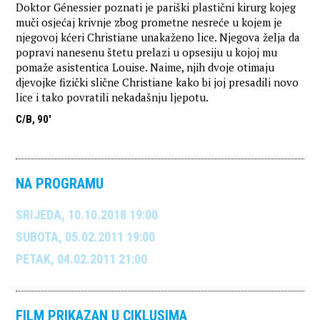
Doktor Génessier poznati je pariški plastični kirurg kojeg
muči osjećaj krivnje zbog prometne nesreće u kojem je
njegovoj kćeri Christiane unakaženo lice. Njegova želja da
popravi nanesenu štetu prelazi u opsesiju u kojoj mu
pomaže asistentica Louise. Naime, njih dvoje otimaju
djevojke fizički slične Christiane kako bi joj presadili novo
lice i tako povratili nekadašnju ljepotu.
C/B, 90'
NA PROGRAMU
SRIJEDA, 10.10.2018 19:00
SUBOTA, 05.02.2011 19:00
PETAK, 04.02.2011 21:00
FILM PRIKAZAN U CIKLUSIMA