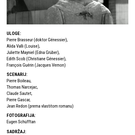
ULOGE
:
Pierre Brasseur (doktor Génessier)
,
Alida Valli (Louise)
,
Juliette Mayniel (Edna Grüber)
,
Edith Scob (Christiane Génessier)
,
François Guérin (Jacques Vernon)
SCENARIJ
:
Pierre Boileau
,
Thomas Narcejac
,
Claude Sautet
,
Pierre Gascar
,
Jean Redon (prema vlastitom romanu)
FOTOGRAFIJA
:
Eugen Schüfftan
SADRŽAJ
: