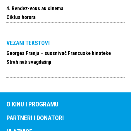
4. Rendez-vous au cinema
Ciklus horora
VEZANI TEKSTOVI
Georges Franju – suosnivač Francuske kinoteke
Strah naš svagdašnji
O KINU I PROGRAMU
PARTNERI I DONATORI