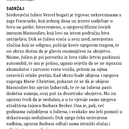
SADRŽAJ
:
Sredovječni Julien Vercel bogati je trgovac nekretninama s
juga Francuske, koji jednog dana uz jezero sudjeluje u
lovu na patke. Istovremeno, u njegovoj blizini čovjek
imenom Massoulier, koji lovi na istom području, biva
ustrijeljen. Dok se Julien vraća u svoj ured, nesvjestan
zločina koji se odigrao, policija kreće njegovim tragom, te
on ubrzo dozna da je glavni osumnjičeni za ubojstvo.
Naime, Julien je pri povratku iz lova vidio žrtvin parkirani
automobil, te mu je prišao, ugasio svjetla da se ne isprazni
akumulator i zatvorio vrata vozila, pritom na njima
ostavivši otiske prstiju. Kad ubrzo bude ubijena i njegova
supruga Marie-Christine, pokazat će se da je ubijeni
Massoulier bio njezin ljubavnik, te će na Juliena pasti
dodatna sumnja, ovaj put za dvostruko ubojstvo. No on
uporno tvrdi da je nedužan, a u to vjeruje samo njegova
atraktivna tajnica Barbara Becker. Ona je, pak, već
godinama zaljubljena u Juliena, i svakako mu želi pomoći u
dokazivanju nedužnosti. Dok njega čeka neizvjesna
sudbina, uporna Barbara odluči sama istražiti slučaj i