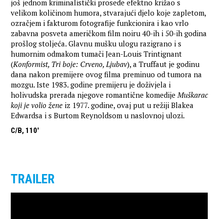
još jednom kriminalistički prosede efektno križao s
velikom količinom humora, stvarajući djelo koje zapletom,
ozračjem i fakturom fotografije funkcionira i kao vrlo
zabavna posveta američkom film noiru 40-ih i 50-ih godina
prošlog stoljeća. Glavnu mušku ulogu razigrano i s
humornim odmakom tumači Jean-Louis Trintignant
(
Konformist, Tri boje: Crveno, Ljubav
), a Truffaut je godinu
dana nakon premijere ovog filma preminuo od tumora na
mozgu. Iste 1983. godine premijeru je doživjela i
holivudska prerada njegove romantične komedije
Muškarac
koji je volio žene
iz 1977. godine, ovaj put u režiji Blakea
Edwardsa i s Burtom Reynoldsom u naslovnoj ulozi.
C/B, 110'
TRAILER