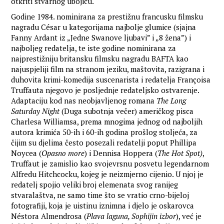
otkriti stvarnog ubojicu.
Godine 1984. nominirana za prestižnu francusku filmsku
nagradu César u kategorijama najbolje glumice (sjajna
Fanny Ardant iz „Jedne Swanove ljubavi” i „8 žena”) i
najboljeg redatelja, te iste godine nominirana za
najprestižniju britansku filmsku nagradu BAFTA kao
najuspjeliji film na stranom jeziku, maštovita, razigrana i
duhovita krimi-komedija suscenarista i redatelja Françoisa
Truffauta njegovo je posljednje redateljsko ostvarenje.
Adaptaciju kod nas neobjavljenog romana
The Long
Saturday Night
(Duga subotnja večer) američkog pisca
Charlesa Williamsa, prema mnogima jednog od najboljih
autora krimića 50-ih i 60-ih godina prošlog stoljeća, za
čijim su djelima često posezali redatelji poput Phillipa
Noycea (
Opasno more
) i Dennisa Hoppera (
The Hot Spot)
,
Truffaut je zamislio kao svojevrsnu posvetu legendarnom
Alfredu Hitchcocku, kojeg je neizmjerno cijenio. U njoj je
redatelj spojio veliki broj elemenata svog ranijeg
stvaralaštva, ne samo time što se vratio crno-bijeloj
fotografiji, koja je uistinu iznimna i djelo je oskarovca
Néstora Almendrosa (
Plava laguna, Sophijin izbor
), već je