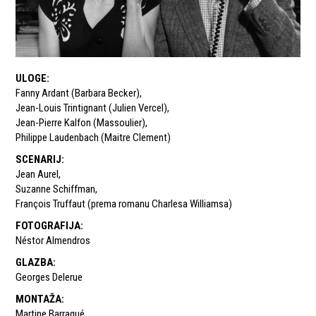
ULOGE
:
Fanny Ardant (Barbara Becker)
,
Jean-Louis Trintignant (Julien Vercel)
,
Jean-Pierre Kalfon (Massoulier)
,
Philippe Laudenbach (Maitre Clement)
SCENARIJ
:
Jean Aurel
,
Suzanne Schiffman
,
François Truffaut (prema romanu Charlesa Williamsa)
FOTOGRAFIJA
:
Néstor Almendros
GLAZBA
:
Georges Delerue
MONTAŽA
:
Martine Barraqué