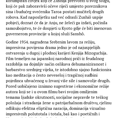
korumpiran čovjek koji će Zushija pretvoriti u svog slugu,
koji će pak zaboravivši očeve riječi umjesto poreznikova
sina i budućeg svećenika Taroa postati mučitelj drugih
robova. Kad naposljetku sad već odrasli Zushiô uspije
pobjeći, doznat će da je Anju, ne želeći ga izdati, počinila
samoubojstvo, te će dospjeti u Kyoto gdje će biti imenovan
guvernerom provincije u kojoj služi Sanshô.
Godine 1954. nagrađena Srebrnim lavom za režiju,
impresivna povijesna drama jedno je od najuspjelijih
ostvarenja u dugoj i plodnoj karijeri Kenjija Mizoguchija.
Film temeljen na japanskoj narodnoj priči iz feudalnog
razdoblja na dojmljiv način oslikava dehumaniziranost i
barbarstvo srednjeg vijeka, te istodobno sjajno funkcionira
kao meditacija o često neveseloj i tragičnoj sudbini
pojedinca uhvaćenog u žrvanj više sile i samovolje drugih.
Pored uobičajeno iznimno sugestivne i ekonomične režije
autora koji se i u ovom filmu bavi svojim omiljenim
temama ljudske okrutnosti, socijalne nepravde te teškog
položaja i stradanja žene u patrijarhalnom društvu, cjelinu
odlikuju efektna eliptična naracija, dominacija vizualno
impresivnih polutotala i totala, baš kao i poetičnih i