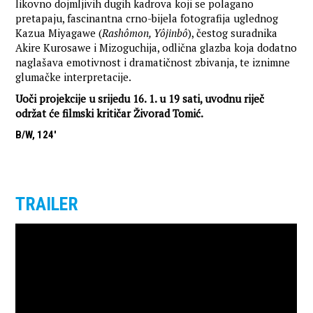
likovno dojmljivih dugih kadrova koji se polagano
pretapaju, fascinantna crno-bijela fotografija uglednog
Kazua Miyagawe (
Rashômon, Yôjinbô
), čestog suradnika
Akire Kurosawe i Mizoguchija, odlična glazba koja dodatno
naglašava emotivnost i dramatičnost zbivanja, te iznimne
glumačke interpretacije.
Uoči projekcije u srijedu 16. 1. u 19 sati, uvodnu riječ
održat će filmski kritičar Živorad Tomić.
B/W, 124'
TRAILER