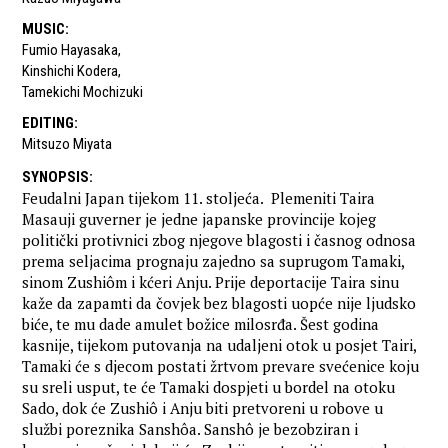
MUSIC
:
Fumio Hayasaka
,
Kinshichi Kodera
,
Tamekichi Mochizuki
EDITING
:
Mitsuzo Miyata
SYNOPSIS
:
Feudalni Japan tijekom 11. stoljeća. Plemeniti Taira
Masauji guverner je jedne japanske provincije kojeg
politički protivnici zbog njegove blagosti i časnog odnosa
prema seljacima prognaju zajedno sa suprugom Tamaki,
sinom Zushiôm i kćeri Anju. Prije deportacije Taira sinu
kaže da zapamti da čovjek bez blagosti uopće nije ljudsko
biće, te mu dade amulet božice milosrđa. Šest godina
kasnije, tijekom putovanja na udaljeni otok u posjet Tairi,
Tamaki će s djecom postati žrtvom prevare svećenice koju
su sreli usput, te će Tamaki dospjeti u bordel na otoku
Sado, dok će Zushiô i Anju biti pretvoreni u robove u
službi poreznika Sanshôa. Sanshô je bezobziran i