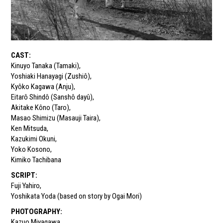
CAST
:
Kinuyo Tanaka (Tamaki)
,
Yoshiaki Hanayagi (Zushiô)
,
Kyôko Kagawa (Anju)
,
Eitarô Shindô (Sanshô dayû)
,
Akitake Kôno (Taro)
,
Masao Shimizu (Masauji Taira)
,
Ken Mitsuda
,
Kazukimi Okuni
,
Yoko Kosono
,
Kimiko Tachibana
SCRIPT
:
Fuji Yahiro
,
Yoshikata Yoda (based on story by Ogai Mori)
PHOTOGRAPHY
:
Kazuo Miyagawa