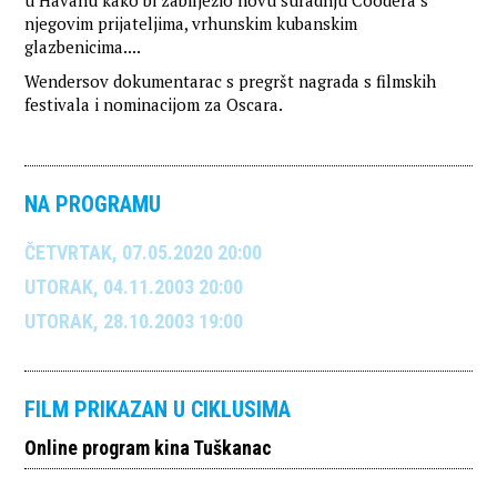
u Havanu kako bi zabilježio novu suradnju Coodera s
njegovim prijateljima, vrhunskim kubanskim
glazbenicima....
Wendersov dokumentarac s pregršt nagrada s filmskih
festivala i nominacijom za Oscara.
NA PROGRAMU
ČETVRTAK, 07.05.2020 20:00
UTORAK, 04.11.2003 20:00
UTORAK, 28.10.2003 19:00
FILM PRIKAZAN U CIKLUSIMA
Online program kina Tuškanac