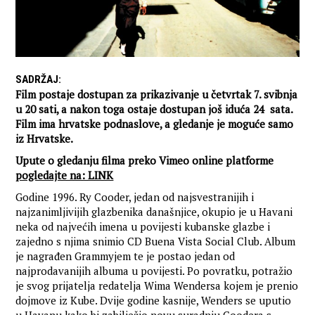
SADRŽAJ
:
Film postaje dostupan za prikazivanje u četvrtak 7. svibnja
u 20 sati, a nakon toga ostaje dostupan još iduća 24 sata.
Film ima hrvatske podnaslove, a gledanje je moguće samo
iz Hrvatske.
Upute o gledanju filma preko Vimeo online platforme
pogledajte na: LINK
Godine 1996. Ry Cooder, jedan od najsvestranijih i
najzanimljivijih glazbenika današnjice, okupio je u Havani
neka od najvećih imena u povijesti kubanske glazbe i
zajedno s njima snimio CD Buena Vista Social Club. Album
je nagrađen Grammyjem te je postao jedan od
najprodavanijih albuma u povijesti. Po povratku, potražio
je svog prijatelja redatelja Wima Wendersa kojem je prenio
dojmove iz Kube. Dvije godine kasnije, Wenders se uputio