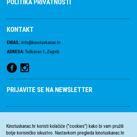
POLITIKA PRIVATNOSTI
KONTAKT
EMAIL
:
info@kinotuskanac.hr
ADRESA
:
Tuškanac 1, Zagreb
PRIJAVITE SE NA NEWSLETTER
Kinotuskanac.hr koristi kolačiće ("cookies") kako bi vam pružili
bolje korisničko iskustvo. Nastavkom pregleda kinotuskanac.hr