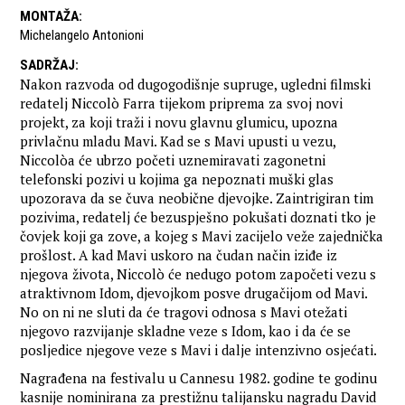
MONTAŽA
:
Michelangelo Antonioni
SADRŽAJ
:
Nakon razvoda od dugogodišnje supruge, ugledni filmski
redatelj Niccolò Farra tijekom priprema za svoj novi
projekt, za koji traži i novu glavnu glumicu, upozna
privlačnu mladu Mavi. Kad se s Mavi upusti u vezu,
Niccolòa će ubrzo početi uznemiravati zagonetni
telefonski pozivi u kojima ga nepoznati muški glas
upozorava da se čuva neobične djevojke. Zaintrigiran tim
pozivima, redatelj će bezuspješno pokušati doznati tko je
čovjek koji ga zove, a kojeg s Mavi zacijelo veže zajednička
prošlost. A kad Mavi uskoro na čudan način iziđe iz
njegova života, Niccolò će nedugo potom započeti vezu s
atraktivnom Idom, djevojkom posve drugačijom od Mavi.
No on ni ne sluti da će tragovi odnosa s Mavi otežati
njegovo razvijanje skladne veze s Idom, kao i da će se
posljedice njegove veze s Mavi i dalje intenzivno osjećati.
Nagrađena na festivalu u Cannesu 1982. godine te godinu
kasnije nominirana za prestižnu talijansku nagradu David