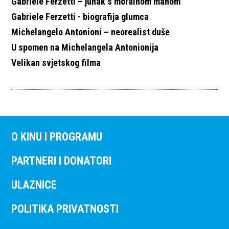
Gabriele Ferzetti – junak s moralnom manom
Gabriele Ferzetti - biografija glumca
Michelangelo Antonioni – neorealist duše
U spomen na Michelangela Antonionija
Velikan svjetskog filma
O KINU I PROGRAMU
PARTNERI I DONATORI
ULAZNICE
POLITIKA PRIVATNOSTI