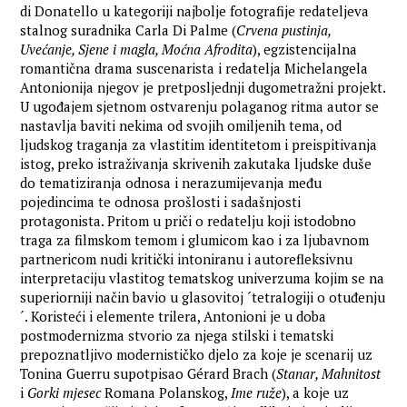
di Donatello u kategoriji najbolje fotografije redateljeva
stalnog suradnika Carla Di Palme (
Crvena pustinja,
Uvećanje, Sjene i magla, Moćna Afrodita
), egzistencijalna
romantična drama suscenarista i redatelja Michelangela
Antonionija njegov je pretposljednji dugometražni projekt.
U ugođajem sjetnom ostvarenju polaganog ritma autor se
nastavlja baviti nekima od svojih omiljenih tema, od
ljudskog traganja za vlastitim identitetom i preispitivanja
istog, preko istraživanja skrivenih zakutaka ljudske duše
do tematiziranja odnosa i nerazumijevanja među
pojedincima te odnosa prošlosti i sadašnjosti
protagonista. Pritom u priči o redatelju koji istodobno
traga za filmskom temom i glumicom kao i za ljubavnom
partnericom nudi kritički intoniranu i autorefleksivnu
interpretaciju vlastitog tematskog univerzuma kojim se na
superiorniji način bavio u glasovitoj ´tetralogiji o otuđenju
´. Koristeći i elemente trilera, Antonioni je u doba
postmodernizma stvorio za njega stilski i tematski
prepoznatljivo modernističko djelo za koje je scenarij uz
Tonina Guerru supotpisao Gérard Brach (
Stanar, Mahnitost
i
Gorki mjesec
Romana Polanskog,
Ime ruže
), a koje uz