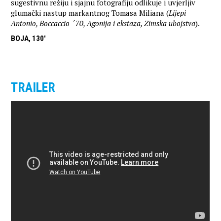
sugestivnu režiju i sjajnu fotografiju odlikuje i uvjerljiv
glumački nastup markantnog Tomasa Miliana (
Lijepi
Antonio, Boccaccio ´70, Agonija i ekstaza, Zimska ubojstva
).
BOJA, 130'
TRAILER