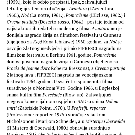
(1959.), koje je odbio potpisati. Ipak, zahvaljujući
tetralogiji s temom otuđenja -
Avantura
(L'Avventura,
1960.),
Noć
(La notte, 1961.),
Pomračenje
(L'Eclisse, 1962.) i
Crvena pustinja
(Deserto rosso, 1964.) - postaje jednim od
najistaknutijih redatelja modernog filma.
Avantura
mu je
donijela nagradu žirija na filmskom festivalu u Cannesu
(dijeljeno za
Kagi
Kona Ichikawe) 1960. godine, za
Noć
je
osvojio Zlatnog medvjeda i primio FIPRESCI nagradu na
filmskom festivalu u Berlinu 1961. godine,
Pomračenje
donosi posebnu nagradu žirija u Cannesu (dijeljeno sa
Procès de Jeanne d'Arc
Roberta Bressona), a
Crvena pustinja
Zlatnog lava i FIPRESCI nagradu na venecijanskom
festivalu 1964. godine. U sva četiri spomenuta filma
surađivao je s Monicom Vitti. Godine 1966. u Engleskoj
snima kultni film
Povećanje
(Blow-up). Zahvaljujući
njegovu komercijalnom uspjehu u SAD-u snima
Dolinu
smrti
(Zabriskie Point, 1970.). U
Profesiji: reporter
(Professione: reporter, 1975.) surađuje s Jackom
Nicholsonom i Marijom Schneider, a u
Misteriju Oberwalda
(Il Mistero di Oberwald, 1980.) obnavlja suradnju s
Monicom Vitti.
Identifikacija jedne žene
(Identificazione di