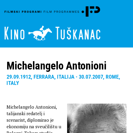
Michelangelo Antonioni
29.09.1912, FERRARA, ITALIJA - 30.07.2007, ROME,
ITALY
Michelangelo Antonioni,
talijanski redatelj i
scenarist, diplomirao je
ekonomiju na sveučilištu u