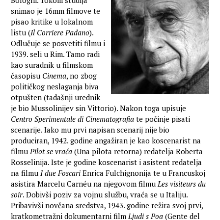
Bologni. Tokom studija
snimao je 16mm filmove te
pisao kritike u lokalnom
listu (
Il Corriere Padano
).
Odlučuje se posvetiti filmu i
1939. seli u Rim. Tamo radi
kao suradnik u filmskom
časopisu
Cinema
, no zbog
političkog neslaganja biva
otpušten (tadašnji urednik
je bio Mussolinijev sin Vittorio). Nakon toga upisuje
Centro Sperimentale di Cinematografia
te počinje pisati
scenarije. Iako mu prvi napisan scenarij nije bio
produciran, 1942. godine angažiran je kao koscenarist na
filmu
Pilot se vraća
(Una pilota retorna) redatelja Roberta
Rosselinija. Iste je godine koscenarist i asistent redatelja
na filmu
I due Foscari
Enrica Fulchignonija te u Francuskoj
asistira Marcelu Carnéu na njegovom filmu
Les visiteurs du
soir
. Dobivši poziv za vojnu službu, vraća se u Italiju.
Pribavivši novčana sredstva, 1943. godine režira svoj prvi,
kratkometražni dokumentarni film
Ljudi s Poa
(Gente del