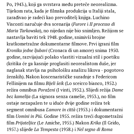
Po, 1943.), koji ga svrstava među preteče neorealizma.
Tijekom rata, kada je filmska produkcija u Italiji stala,
zarađivao je radeći kao prevoditelj knjiga. Luchino
Visconti naručuje dva scenarija (
Furore
i
II processo di
Maria Tarkowska
), no nijedan nije bio snimljen. Režijom se
nastavlja baviti tek 1948. godine, snimivši brojne
kratkometražne dokumentarne filmove. Prvi igrani film
Kroniku jedne ljubavi
(Cronaca di un amore) snima 1950.
godine, razvijajući polako vlastiti vizualni stil i poetiku
(kritika će ga kasnije proglasiti neorealistom duše, jer
naglasak stavlja na psihološku analizu likova - pogotovo
ženskih). Nakon koscenarističke suradnje s Federicom
Fellinijem na filmu
Bijeli šeik
(Lo sceicco bianco, 1952.)
režira omnibus
Poraženi
(I vinti, 1952.). Slijedi režija
Dame
bez kamelija
(La signora senza camelie, 1953.), no film
ostaje nezapažen te u iduće dvije godine režira tek
segment omnibusa
L'amore in città
(1953.) i dokumentarni
film
Uomini in Piú.
Godine 1955. režira treći dugometražni
film
Prijateljice
(Le Amiche, 1955.) Nakon
Krika
(Il Grido,
1957.) slijede
La Tempesta
(1958.) i
Nel segno di Roma