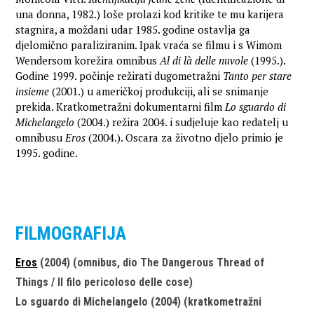
una donna, 1982.) loše prolazi kod kritike te mu karijera
stagnira, a moždani udar 1985. godine ostavlja ga
djelomično paraliziranim. Ipak vraća se filmu i s Wimom
Wendersom korežira omnibus
Al di là delle nuvole
(1995.).
Godine 1999. počinje režirati dugometražni
Tanto per stare
insieme
(2001.) u američkoj produkciji, ali se snimanje
prekida. Kratkometražni dokumentarni film
Lo sguardo di
Michelangelo
(2004.) režira 2004. i sudjeluje kao redatelj u
omnibusu
Eros
(2004.). Oscara za životno djelo primio je
1995. godine.
FILMOGRAFIJA
Eros
(2004) (omnibus, dio The Dangerous Thread of
Things / Il filo pericoloso delle cose)
Lo sguardo di Michelangelo (2004) (kratkometražni