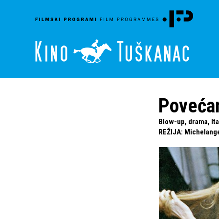
Poveća
Blow-up, drama, Ital
REŽIJA
:
Michelange