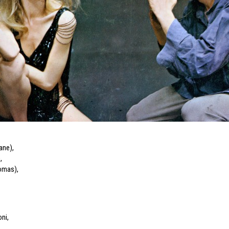
ane)
,
)
,
omas)
,
oni
,