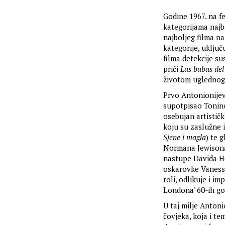
Godine 1967. na 
kategorijama najbo
najboljeg filma n
kategorije, uključ
filma detekcije su
priči
Las babas del
životom uglednog 
Prvo Antonionijevo
supotpisao Tonin
osebujan artističk
koju su zaslužne i
Sjene i magla
) te 
Normana Jewison
nastupe Davida H
oskarovke Vaness
roli, odlikuje i i
Londona' 60-ih go
U taj milje Anton
čovjeka, koja i t