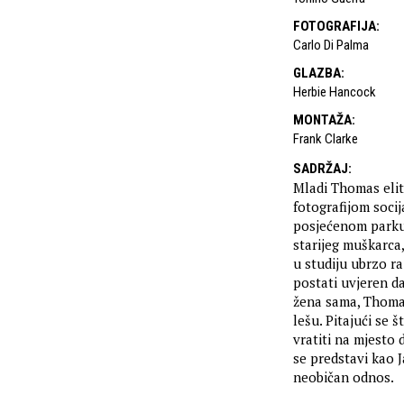
FOTOGRAFIJA
:
Carlo Di Palma
GLAZBA
:
Herbie Hancock
MONTAŽA
:
Frank Clarke
SADRŽAJ
:
Mladi Thomas elit
fotografijom soci
posjećenom parku
starijeg muškarca
u studiju ubrzo r
postati uvjeren da
žena sama, Thomas 
lešu. Pitajući se 
vratiti na mjesto 
se predstavi kao 
neobičan odnos.