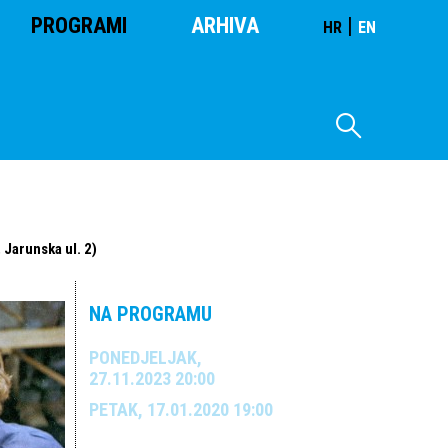
PROGRAMI
ARHIVA
|
HR
EN
 Jarunska ul. 2)
NA PROGRAMU
PONEDJELJAK,
27.11.2023 20:00
PETAK, 17.01.2020 19:00