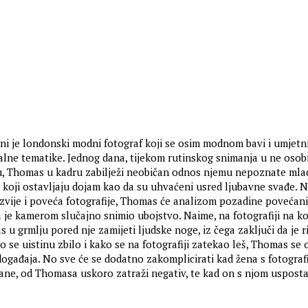
ni je londonski modni fotograf koji se osim modnom bavi i umjet
jalne tematike. Jednog dana, tijekom rutinskog snimanja u ne osob
, Thomas u kadru zabilježi neobičan odnos njemu nepoznate mlad
, koji ostavljaju dojam kao da su uhvaćeni usred ljubavne svađe. 
azvije i poveća fotografije, Thomas će analizom pozadine povećan
 je kamerom slučajno snimio ubojstvo. Naime, na fotografiji na ko
u grmlju pored nje zamijeti ljudske noge, iz čega zaključi da je ri
što se uistinu zbilo i kako se na fotografiji zatekao leš, Thomas se 
događaja. No sve će se dodatno zakomplicirati kad žena s fotografi
Jane, od Thomasa uskoro zatraži negativ, te kad on s njom usposta