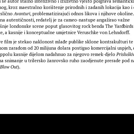
u se autor stalno intenzivno i izuzetno vješto poigrava semantičk
og, kroz maestralno korištenje prirodnih i zadanih lokacija kao i
 slično
Avanturi
, problematizirajući odnos likova i njihove okoline
i na autentičnosti, redatelj je za cameo-nastupe angažirao važne
šnje londonske scene poput glasovitog rock benda The Yardbirds 
, a kasnije i konceptualne umjetnice Veruschke von Lehndorff.
re film je stekao naklonost mlađe publike sklone kontrakulturi te 
nom zaradom od 20 milijuna dolara postigao komercijalni uspjeh, 
oppolu kasnije dijelom nadahnuo za njegovo remek-djelo
Prisluški
na snimanje u trilersko žanrovsko ruho zaodjenute prerade pod 
Blow Out
).