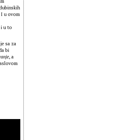
im
 dubinskih
. I u ovom
i u to
je sa za
da bi
vanje
, a
naslovom