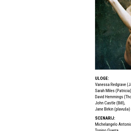
ULOGE
:
Vanessa Redgrave (J
Sarah Miles (Patricia
David Hemmings (Th
John Castle (Bill)
,
Jane Birkin (plavuša)
SCENARIJ
:
Michelangelo Antoni
Tonino Guerra