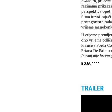
Avanturu
, pri čem
razinama prikazan
perspektiva opet,
filmu inzistirajuć
protagoniste tada
vrijeme manekenke
U vrijeme premije
ono vrijeme odlič
Francisa Forda C
Briana De Palmu 
Pucanj nije brisan
(
BOJA, 111'
TRAILER