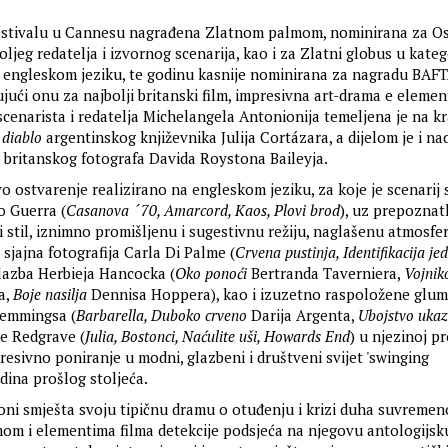
festivalu u Cannesu nagrađena Zlatnom palmom, nominirana za O
ljeg redatelja i izvornog scenarija, kao i za Zlatni globus u katego
a engleskom jeziku, te godinu kasnije nominirana za nagradu BAFT
ujući onu za najbolji britanski film, impresivna art-drama e eleme
scenarista i redatelja Michelangela Antonionija temeljena je na k
 diablo
argentinskog književnika Julija Cortázara, a dijelom je i n
britanskog fotografa Davida Roystona Baileyja.
 ostvarenje realizirano na engleskom jeziku, za koje je scenarij 
o Guerra (
Casanova ´70, Amarcord, Kaos, Plovi brod
), uz prepoznatl
i stil, iznimno promišljenu i sugestivnu režiju, naglašenu atmosfe
 sjajna fotografija Carla Di Palme (
Crvena pustinja, Identifikacija je
glazba Herbieja Hancocka (
Oko ponoći
Bertranda Taverniera,
Vojnik
a,
Boje nasilja
Dennisa Hoppera), kao i izuzetno raspoložene glu
emmingsa (
Barbarella, Duboko crveno
Darija Argenta,
Ubojstvo uka
e Redgrave (
Julia, Bostonci, Naćulite uši, Howards End
) u njezinoj p
mpresivno poniranje u modni, glazbeni i društveni svijet 'swinging
dina prošlog stoljeća.
ioni smješta svoju tipičnu dramu o otuđenju i krizi duha suvreme
emom i elementima filma detekcije podsjeća na njegovu antologijsk