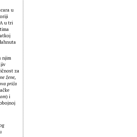
scara u
riji
A u tri
ntima
ratkoj
adahnuta
s njim
jiv
ričnost za
dne žene,
ova priča
mačke
zom
) i
robojnoj
nog
u