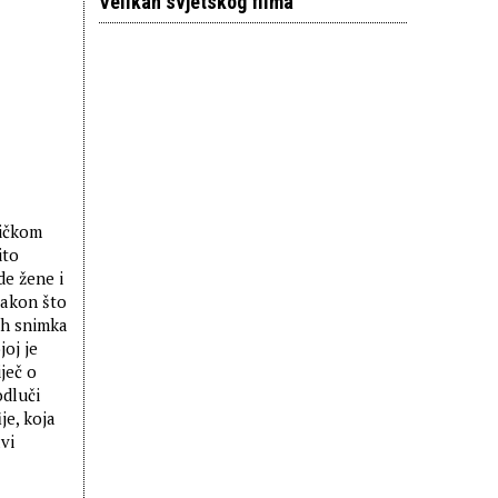
Velikan svjetskog filma
ničkom
ito
e žene i
Nakon što
ih snimka
joj je
ječ o
odluči
je, koja
vi