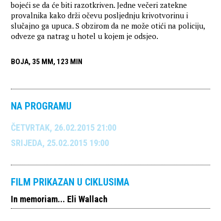
bojeći se da će biti razotkriven. Jedne večeri zatekne
provalnika kako drži očevu posljednju krivotvorinu i
slučajno ga upuca. S obzirom da ne može otići na policiju,
odveze ga natrag u hotel u kojem je odsjeo.
BOJA, 35 MM, 123 MIN
NA PROGRAMU
ČETVRTAK, 26.02.2015 21:00
SRIJEDA, 25.02.2015 19:00
FILM PRIKAZAN U CIKLUSIMA
In memoriam... Eli Wallach