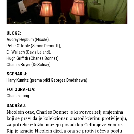
ULOGE
:
Audrey Hepburn (Nicole)
,
Peter O'Toole (Simon Dermott)
,
Eli Wallach (Davis Leland)
,
Hugh Griffith (Charles Bonnet)
,
Charles Boyer (DeSolnay)
SCENARIJ
:
Harry Kurnitz (prema priči Georgea Bradshawa)
FOTOGRAFIJA
:
Charles Lang
SADRŽAJ
:
Nicolein otac, Charles Bonnet je krivotvoritelj umjetnina
koji se pravi da je kolekcionar. Unatoč kćerinu protivljenju,
za potrebe izložbe muzeju posudi kip Cellinijeve Venere.
Kip je izradio Nicolein djed, a ona se protivi očevu poslu