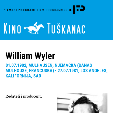
William Wyler
01.07.1902, MÜLHAUSEN, NJEMAČKA (DANAS
MULHOUSE, FRANCUSKA) - 27.07.1981, LOS ANGELES,
KALIFORNIJA, SAD
Redatelj i producent.