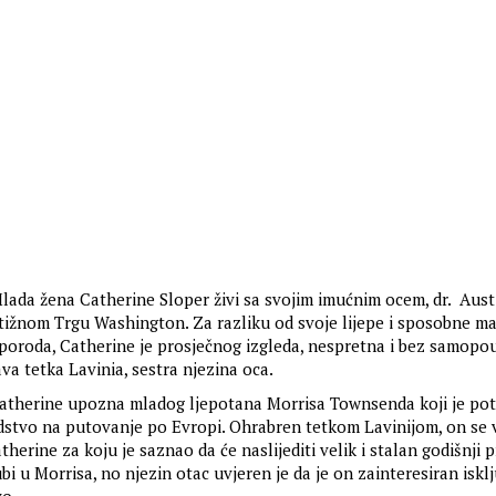
lada žena Catherine Sloper živi sa svojim imućnim ocem, dr. Aus
ižnom Trgu Washington. Za razliku od svoje lijepe i sposobne ma
 poroda, Catherine je prosječnog izgleda, nespretna i bez samopo
va tetka Lavinia, sestra njezina oca.
atherine upozna mladog ljepotana Morrisa Townsenda koji je pot
dstvo na putovanje po Evropi. Ohrabren tetkom Lavinijom, on se 
herine za koju je saznao da će naslijediti velik i stalan godišnji p
bi u Morrisa, no njezin otac uvjeren je da je on zainteresiran iskl