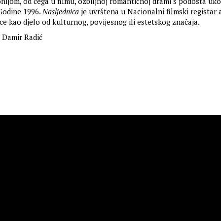
onijom, od čega u filmu, ozbiljnoj romantičnoj drami s podosta uko
 Godine 1996.
Nasljednica
je uvrštena u Nacionalni filmski registar
ce kao djelo od kulturnog, povijesnog ili estetskog značaja.
Damir Radić