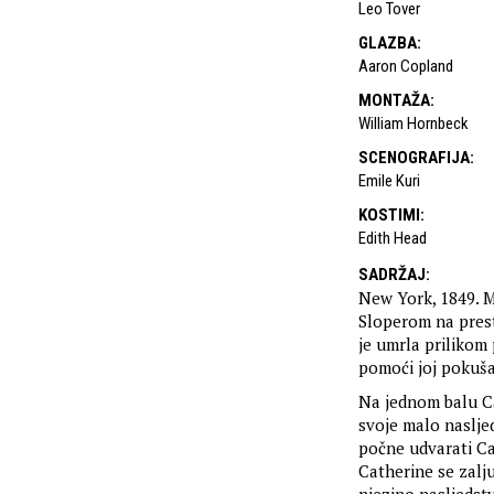
Leo Tover
GLAZBA
:
Aaron Copland
MONTAŽA
:
William Hornbeck
SCENOGRAFIJA
:
Emile Kuri
KOSTIMI
:
Edith Head
SADRŽAJ
:
New York, 1849. M
Sloperom na prest
je umrla prilikom
pomoći joj pokuša
Na jednom balu C
svoje malo naslje
počne udvarati Cat
Catherine se zalju