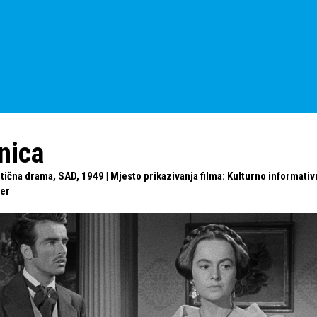
nica
ična drama, SAD, 1949 | Mjesto prikazivanja filma: Kulturno informativn
ler