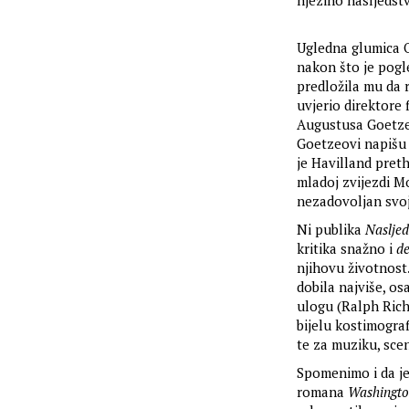
njezino nasljeds
Ugledna glumica O
nakon što je pog
predložila mu da r
uvjerio direktore
Augustusa Goetzea
Goetzeovi napišu 
je Havilland pret
mladoj zvijezdi Mo
nezadovoljan svo
Ni publika
Nasljed
kritika snažno i
de
njihovu životnost
dobila najviše, os
ulogu (Ralph Richa
bijelu kostimogra
te za muziku, scen
Spomenimo i da je
romana
Washingto