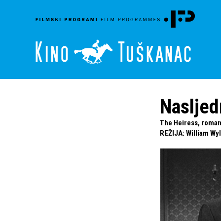
Nasljed
The Heiress, romant
REŽIJA
:
William Wy