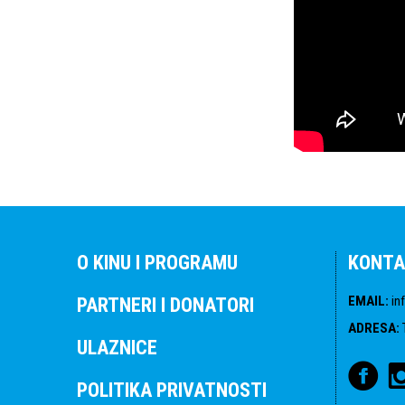
O KINU I PROGRAMU
KONTA
EMAIL
:
in
PARTNERI I DONATORI
ADRESA
:
ULAZNICE
POLITIKA PRIVATNOSTI