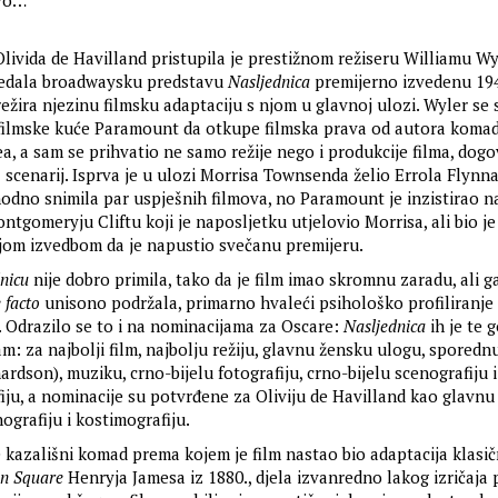
tvo…
livida de Havilland pristupila je prestižnom režiseru Williamu W
ledala broadwaysku predstavu
Nasljednica
premijerno izvedenu 1947
ežira njezinu filmsku adaptaciju s njom u glavnoj ulozi. Wyler se s
 filmske kuće Paramount da otkupe filmska prava od autora komad
, a sam se prihvatio ne samo režije nego i produkcije filma, dogo
scenarij. Isprva je u ulozi Morrisa Townsenda želio Errola Flynna
hodno snimila par uspješnih filmova, no Paramount je inzistirao n
ntgomeryju Cliftu koji je naposljetku utjelovio Morrisa, ali bio je
jom izvedbom da je napustio svečanu premijeru.
nicu
nije dobro primila, tako da je film imao skromnu zaradu, ali ga
 facto
unisono podržala, primarno hvaleći psihološko profiliranje 
. Odrazilo se to i na nominacijama za Oscare:
Nasljednica
ih je te 
am: za najbolji film, najbolju režiju, glavnu žensku ulogu, spored
rdson), muziku, crno-bijelu fotografiju, crno-bijelu scenografiju 
fiju, a nominacije su potvrđene za Oliviju de Havilland kao glavnu
ografiju i kostimografiju.
 kazališni komad prema kojem je film nastao bio adaptacija klasi
n Square
Henryja Jamesa iz 1880., djela izvanredno lakog izričaja