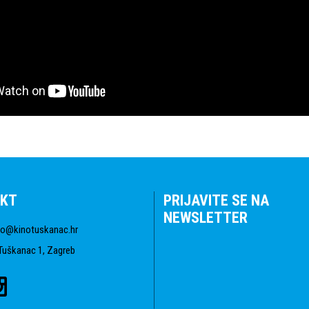
KT
PRIJAVITE SE NA
NEWSLETTER
fo@kinotuskanac.hr
Tuškanac 1, Zagreb