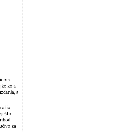
tinom
jke koja
uzdanja, a
rošio
vješto
rihod.
jučivo za