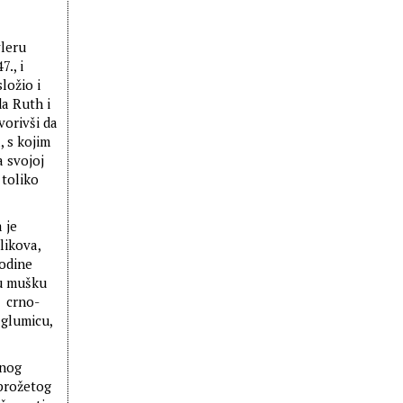
yleru
., i
ložio i
a Ruth i
vorivši da
, s kojim
a svojoj
 toliko
 je
likova,
godine
nu mušku
i crno-
 glumicu,
čnog
 prožetog