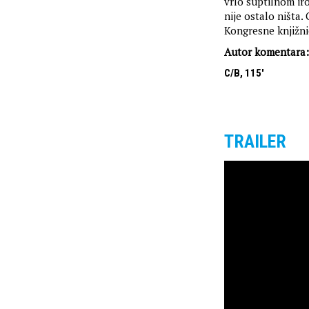
vrlo suptilnom ir
nije ostalo ništa.
Kongresne knjižni
Autor komentara:
C/B, 115'
TRAILER