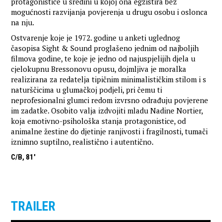
protagonistice u sredini u kojoj ona egzistira bez
mogućnosti razvijanja povjerenja u drugu osobu i oslonca
na nju.
Ostvarenje koje je 1972. godine u anketi uglednog
časopisa Sight & Sound proglašeno jednim od najboljih
filmova godine, te koje je jedno od najuspjelijih djela u
cjelokupnu Bressonovu opusu, dojmljiva je moralka
realizirana za redatelja tipičnim minimalističkim stilom i s
naturščicima u glumačkoj podjeli, pri čemu ti
neprofesionalni glumci redom izvrsno odrađuju povjerene
im zadatke. Osobito valja izdvojiti mladu Nadine Nortier,
koja emotivno-psihološka stanja protagonistice, od
animalne žestine do djetinje ranjivosti i fragilnosti, tumači
iznimno suptilno, realistično i autentično.
C/B, 81'
TRAILER