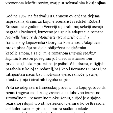
vremenom izložiti novim, ovaj put seksualnim iskušenjima.
Godine 1967. na festivalu u Cannesu ovjenčana dvjema
nagradama, drama za koju je scenarist i redatelj Robert
Bresson iste godine u Veneciji u paralelnoj sekciji osvojio
nagradu Pasinetti, izuzetno je uspjela adaptacija romana
Nouvelle histoire de Mouchette
(
Nova priča o muhi
)
francuskog književnika Georgesa Bernanosa. Adaptacija
proze pisca čija su djela obilježena naglašenim
katolicizmom, a za čijim je romanom
Dnevnik seoskog
župnika
Bresson posegnuo još u svom istoimenom
prvijencu, beskompromisna je psihološka drama, religijska
parabola u kojoj se redatelj, baš kao i Bernanos u prozi, na
intrigantan način bavi motivima vjere, samoće, patnje,
zlostavljanja i životnih tegoba uopće.
Priča se odigrava u francuskoj provinciji u kojoj gotovo da
nema tragova modernog vremena, u duhovno izuzetno
siromašnom i nemoralnom okruženju, a riječ je o sjajno
režiranoj i dojmljivo atmosferičnoj cjelini u kojoj Bresson,
sukladno samom piscu, elaborira sudbinu mlade