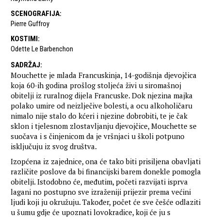
SCENOGRAFIJA
:
Pierre Guffroy
KOSTIMI
:
Odette Le Barbenchon
SADRŽAJ
:
Mouchette je mlada Francuskinja, 14-godišnja djevojčica
koja 60-ih godina prošlog stoljeća živi u siromašnoj
obitelji iz ruralnog dijela Francuske. Dok njezina majka
polako umire od neizlječive bolesti, a ocu alkoholičaru
nimalo nije stalo do kćeri i njezine dobrobiti, te je čak
sklon i tjelesnom zlostavljanju djevojčice, Mouchette se
suočava i s činjenicom da je vršnjaci u školi potpuno
isključuju iz svog društva.
Izopćena iz zajednice, ona će tako biti prisiljena obavljati
različite poslove da bi financijski barem donekle pomogla
obitelji. Istodobno će, međutim, početi razvijati isprva
lagani no postupno sve izraženiji prijezir prema većini
ljudi koji ju okružuju. Također, počet će sve češće odlaziti
u šumu gdje će upoznati lovokradice, koji će ju s