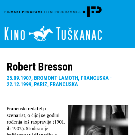
Robert Bresson
25.09.1907, BROMONT-LAMOTH, FRANCUSKA -
22.12.1999, PARIZ, FRANCUSKA
Francuski redatelj i
scenarist, o čijoj se godini
rođenja još raspravlja (1901.
ili 1907.). Studirao je