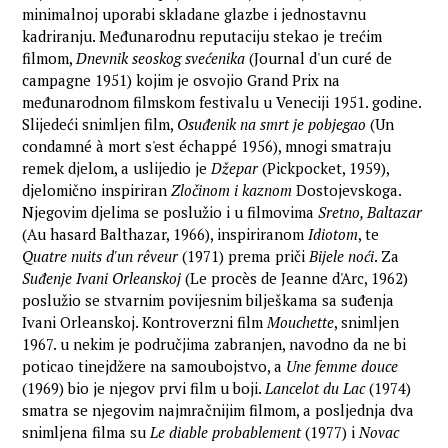
minimalnoj uporabi skladane glazbe i jednostavnu
kadriranju. Međunarodnu reputaciju stekao je trećim
filmom,
Dnevnik seoskog svećenika
(Journal d'un curé de
campagne 1951) kojim je osvojio Grand Prix na
međunarodnom filmskom festivalu u Veneciji 1951. godine.
Slijedeći snimljen film,
Osuđenik na smrt je pobjegao
(Un
condamné à mort s'est échappé 1956), mnogi smatraju
remek djelom, a uslijedio je
Džepar
(Pickpocket, 1959),
djelomično inspiriran
Zločinom i kaznom
Dostojevskoga.
Njegovim djelima se poslužio i u filmovima
Sretno, Baltazar
(Au hasard Balthazar, 1966), inspiriranom
Idiotom
, te
Quatre nuits d'un rêveur
(1971) prema priči
Bijele noći
. Za
Suđenje Ivani Orleanskoj
(Le procès de Jeanne d'Arc, 1962)
poslužio se stvarnim povijesnim bilješkama sa suđenja
Ivani Orleanskoj. Kontroverzni film
Mouchette
, snimljen
1967. u nekim je područjima zabranjen, navodno da ne bi
poticao tinejdžere na samoubojstvo, a
Une femme douce
(1969) bio je njegov prvi film u boji.
Lancelot du Lac
(1974)
smatra se njegovim najmračnijim filmom, a posljednja dva
snimljena filma su
Le diable probablement
(1977) i
Novac