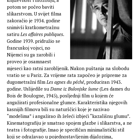
književnost i filozofiju, a
potom se počeo baviti
slikarstvom. U svijet filma
zakoračio je 1934. godine
snimivši kratkometražnu
satiru
Les affaires publiques
.
Godine 1939. pridružio se
francuskoj vojsci, no
Nijemci su ga zarobili i
proveo je osamnaest
mjeseci kao ratni zarobljenik. Nakon puštanja na slobodu
vratio se u Pariz. Za vrijeme rata započeo je pripreme za
dugometražni film
Les agnes du péché
, produciran 1943.
godine. Uslijedile su
Dame iz Bulonjske šume
(Les dames du
Bois de Boulogne, 1945), posljednji film u kojem će
angažirati profesionalne glumce. Karakteristika njegovih
kasnijih filmova bili su naturščici koje je nazivao
“modelima” i angažirao ih želeći izbjeći “kazališnu glumu”.
Kinematografiju je smatrao spojem glazbe i slikarstva, a ne
teatra i fotografije. Imao je specifičan minimalistički stil
koji se odražavao u pojednostavljenim dijalozima,