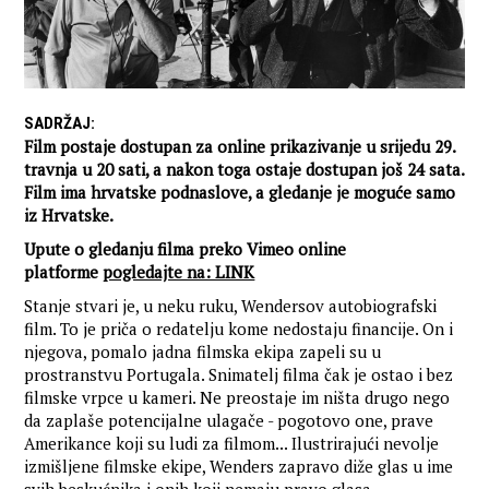
SADRŽAJ
:
Film postaje dostupan za online prikazivanje u srijedu 29.
travnja u 20 sati, a nakon toga ostaje dostupan još 24 sata.
Film ima hrvatske podnaslove, a gledanje je moguće samo
iz Hrvatske.
Upute o gledanju filma preko Vimeo online
platforme
pogledajte na: LINK
Stanje stvari je, u neku ruku, Wendersov autobiografski
film. To je priča o redatelju kome nedostaju financije. On i
njegova, pomalo jadna filmska ekipa zapeli su u
prostranstvu Portugala. Snimatelj filma čak je ostao i bez
filmske vrpce u kameri. Ne preostaje im ništa drugo nego
da zaplaše potencijalne ulagače - pogotovo one, prave
Amerikance koji su ludi za filmom... Ilustrirajući nevolje
izmišljene filmske ekipe, Wenders zapravo diže glas u ime