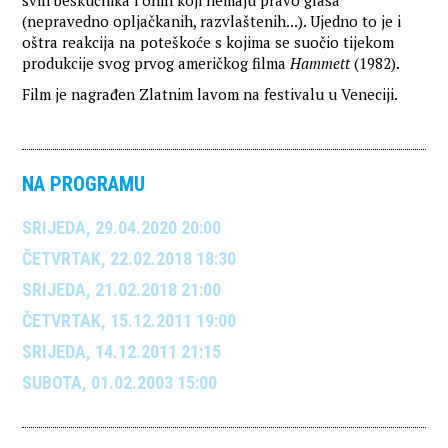
svih beskućnika i onih koji nemaju pravo glasa
(nepravedno opljačkanih, razvlaštenih...). Ujedno to je i
oštra reakcija na poteškoće s kojima se suočio tijekom
produkcije svog prvog američkog filma
Hammett
(1982).
Film je nagrađen Zlatnim lavom na festivalu u Veneciji.
NA PROGRAMU
SRIJEDA, 29.04.2020 20:00
ČETVRTAK, 22.02.2018 18:30
SRIJEDA, 21.02.2018 21:00
ČETVRTAK, 15.12.2011 19:00
SRIJEDA, 14.12.2011 21:15
SUBOTA, 01.02.2003 15:00