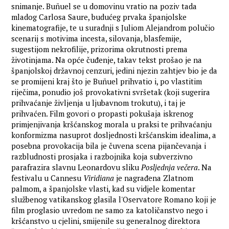
snimanje. Buñuel se u domovinu vratio na poziv tada
mladog Carlosa Saure, budućeg prvaka španjolske
kinematografije, te u suradnji s Juliom Alejandrom polučio
scenarij s motivima incesta, silovanja, blasfemije,
sugestijom nekrofilije, prizorima okrutnosti prema
životinjama. Na opće čuđenje, takav tekst prošao je na
španjolskoj državnoj cenzuri, jedini njezin zahtjev bio je da
se promijeni kraj što je Buñuel prihvatio i, po vlastitim
riječima, ponudio još provokativni svršetak (koji sugerira
prihvaćanje življenja u ljubavnom trokutu), i taj je
prihvaćen. Film govori o propasti pokušaja iskrenog
primjenjivanja kršćanskog morala u praksi te prihvaćanju
konformizma nasuprot dosljednosti kršćanskim idealima, a
posebna provokacija bila je čuvena scena pijančevanja i
razbludnosti prosjaka i razbojnika koja subverzivno
parafrazira slavnu Leonardovu sliku
Posljednja večera
. Na
festivalu u Cannesu
Viridiana
je nagrađena Zlatnom
palmom, a španjolske vlasti, kad su vidjele komentar
službenog vatikanskog glasila l'Oservatore Romano koji je
film proglasio uvredom ne samo za katoličanstvo nego i
kršćanstvo u cjelini, smijenile su generalnog direktora