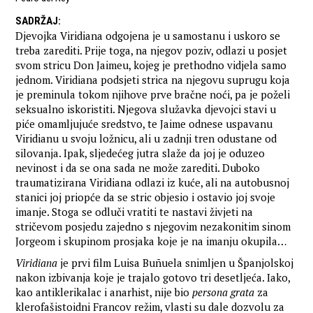
SADRŽAJ
:
Djevojka Viridiana odgojena je u samostanu i uskoro se
treba zarediti. Prije toga, na njegov poziv, odlazi u posjet
svom stricu Don Jaimeu, kojeg je prethodno vidjela samo
jednom. Viridiana podsjeti strica na njegovu suprugu koja
je preminula tokom njihove prve bračne noći, pa je poželi
seksualno iskoristiti. Njegova služavka djevojci stavi u
piće omamljujuće sredstvo, te Jaime odnese uspavanu
Viridianu u svoju ložnicu, ali u zadnji tren odustane od
silovanja. Ipak, sljedećeg jutra slaže da joj je oduzeo
nevinost i da se ona sada ne može zarediti. Duboko
traumatizirana Viridiana odlazi iz kuće, ali na autobusnoj
stanici joj priopće da se stric objesio i ostavio joj svoje
imanje. Stoga se odluči vratiti te nastavi živjeti na
stričevom posjedu zajedno s njegovim nezakonitim sinom
Jorgeom i skupinom prosjaka koje je na imanju okupila…
Viridiana
je prvi film Luisa Buñuela snimljen u Španjolskoj
nakon izbivanja koje je trajalo gotovo tri desetljeća. Iako,
kao antiklerikalac i anarhist, nije bio
persona grata
za
klerofašistoidni Francov režim, vlasti su dale dozvolu za