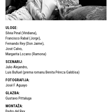
ULOGE
:
Silvia Pinal (Viridiana)
,
Francisco Rabal (Jorge)
,
Fernando Rey (Don Jaime)
,
José Calvo
,
Margarita Lozano (Ramona)
SCENARIJ
:
Julio Alejandro
,
Luis Buñuel (prema romanu Benita Péreza Galdósa)
FOTOGRAFIJA
:
José F. Aguayo
GLAZBA
:
Gustavo Pittaluga
MONTAŽA
:
Pedro del Rey