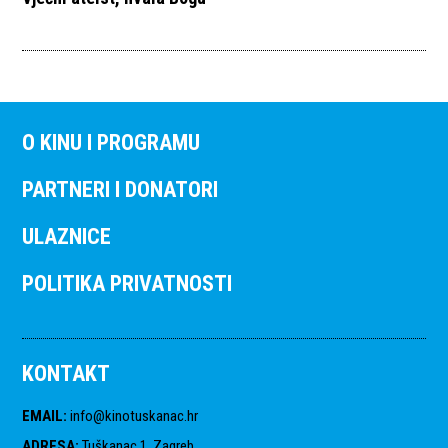
O KINU I PROGRAMU
PARTNERI I DONATORI
ULAZNICE
POLITIKA PRIVATNOSTI
KONTAKT
EMAIL
:
info@kinotuskanac.hr
ADRESA
:
Tuškanac 1, Zagreb