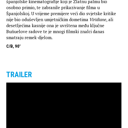
španjolske kinematografije koji je Zlatnu palmu bio
osobno primio, te zabranile prikazivanje filma u
Španjolskoj. U vrijeme premijere veći dio svjetske kritike
nije bio oduševljen umjetničkim dometima
Viridiane
, ali
desetljećima kasnije ona je uvrštena među ključne
Buñuelove radove te je mnogi filmski znalci danas
smatraju remek-djelom.
C/B, 90'
TRAILER