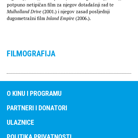
potpuno netipičan film za njegov dotadašnji rad te
Mulholland Drive
(2001.) i njegov zasad posljednji
dugometražni film
Inland Empire
(2006.).
FILMOGRAFIJA
O KINU I PROGRAMU
PARTNERI I DONATORI
ULAZNICE
POLITIKA PRIVATNOSTI