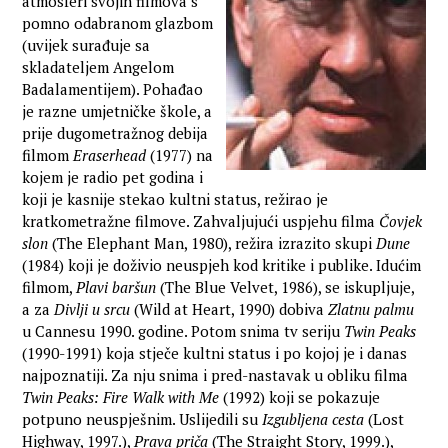
atmosferi svojih filmova s
pomno odabranom glazbom
(uvijek surađuje sa
skladateljem Angelom
Badalamentijem). Pohađao
je razne umjetničke škole, a
prije dugometražnog debija
filmom
Eraserhead
(1977) na
kojem je radio pet godina i
koji je kasnije stekao kultni status, režirao je
kratkometražne filmove. Zahvaljujući uspjehu filma
Čovjek
slon
(The Elephant Man, 1980), režira izrazito skupi
Dune
(1984) koji je doživio neuspjeh kod kritike i publike. Idućim
filmom,
Plavi baršun
(The Blue Velvet, 1986), se iskupljuje,
a za
Divlji u srcu
(Wild at Heart, 1990) dobiva
Zlatnu palmu
u Cannesu 1990. godine. Potom snima tv seriju
Twin Peaks
(1990-1991) koja stječe kultni status i po kojoj je i danas
najpoznatiji. Za nju snima i pred-nastavak u obliku filma
Twin Peaks: Fire Walk with Me
(1992) koji se pokazuje
potpuno neuspješnim. Uslijedili su
Izgubljena cesta
(Lost
Highway, 1997.),
Prava priča
(The Straight Story, 1999.),