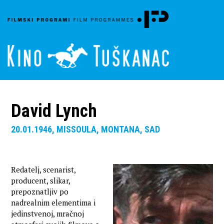
David Lynch
20.01.1946, MISSOULA, MONTANA, SAD
Redatelj, scenarist,
producent, slikar,
prepoznatljiv po
nadrealnim elementima i
jedinstvenoj, mračnoj