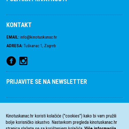
KONTAKT
EMAIL
:
info@kinotuskanac.hr
ADRESA
:
Tuškanac 1, Zagreb
PRIJAVITE SE NA NEWSLETTER
Kinotuskanac.hr koristi kolačiće ("cookies") kako bi vam pružili
bolje korisničko iskustvo. Nastavkom pregleda kinotuskanac.hr
stranica slažete se sa korištenjem kolačića.
Više informacija