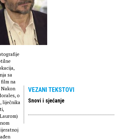
otografije
ptilne
okacija,
nja sa
 film na
. Nakon
VEZANI TEKSTOVI
Morales, o
Snovi i sjećanje
 liječnika
i,
m Laurom)
ičnom
ijeratnoj
rađen