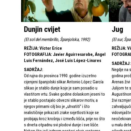
Dunjin cvijet
Jug
(
El sol del membrillo, Španjolska, 1992
)
(
El sur, Šp
REŽIJA
:
Víctor Erice
REŽIJA
:
Ví
FOTOGRAFIJA
:
Javier Aguirresarobe, Ángel
FOTOGRA
Luis Fernández, José Luis López-Linares
SADRŽAJ
:
SADRŽAJ
:
Negdje na s
Od rujna do prosinca 1990. godine izuzetno
godina proš
cijenjeni španjolski slikar Antonio López García
Arenas živ
slikao je stablo dunje koje je sam posadio u
Julijom te 
vlastitom vrtu. Svake godine dolaskom jeseni to
Augustínom,
je stablo postajalo obvezni slikarov motiv, a
živi razmje
njegov primarni cilj bio je „uhvatiti” i što
zahvaljujuć
realističnije prikazati zrake svjetlosti koje se
vidovnjašt
probijaju kroz krošnju i između lišća, prije no što
neočekivano
s drveta otpadnu svi plodovi dunje i sve lišće.
u malu dete
Nakon što još jednom postavi okvir, rastegne
očevih nest