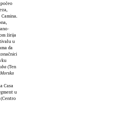
započeo
eza,
a Camina.
ona,
rano-
om žirija
tivalu u
mama da
konačnici
avku
ruba
(Ten
Morska
La Casa
segment u
(Centro