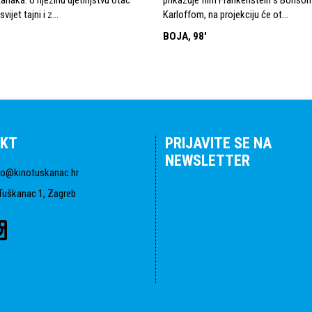
vijet tajni i z...
Karloffom, na projekciju će ot...
BOJA, 98'
KT
PRIJAVITE SE NA
NEWSLETTER
fo@kinotuskanac.hr
Tuškanac 1, Zagreb