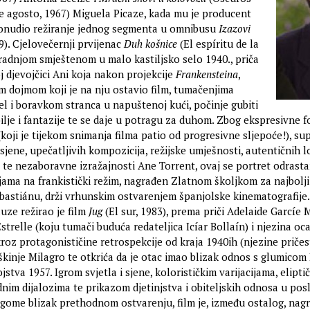
e agosto, 1967) Miguela Picaze, kada mu je producent
ponudio režiranje jednog segmenta u omnibusu
Izazovi
9). Cjelovečernji prvijenac
Duh košnice
(El espíritu de la
 radnjom smještenom u malo kastiljsko selo 1940., priča
j djevojčici Ani koja nakon projekcije
Frankensteina
,
 dojmom koji je na nju ostavio film, tumačenjima
bel i boravkom stranca u napuštenoj kući, počinje gubiti
lje i fantazije te se daje u potragu za duhom. Zbog ekspresivne f
oji je tijekom snimanja filma patio od progresivne sljepoće!), su
i sjene, upečatljivih kompozicija, režijske umješnosti, autentičnih l
 te nezaboravne izražajnosti Ane Torrent, ovaj se portret odrasta
jama na frankistički režim, nagrađen Zlatnom školjkom za najbolji
ebastiánu, drži vrhunskim ostvarenjem španjolske kinematografije
uze režirao je film
Jug
(El sur, 1983), prema priči Adelaide Garcíe 
trelle (koju tumači buduća redateljica Icíar Bollaín) i njezina oca,
oz protagonističine retrospekcije od kraja 1940ih (njezine pričest
uškinje Milagro te otkrića da je otac imao blizak odnos s glumico
tva 1957. Igrom svjetla i sjene, kolorističkim varijacijama, elipt
nim dijalozima te prikazom djetinjstva i obiteljskih odnosa u posl
ome blizak prethodnom ostvarenju, film je, između ostalog, nag