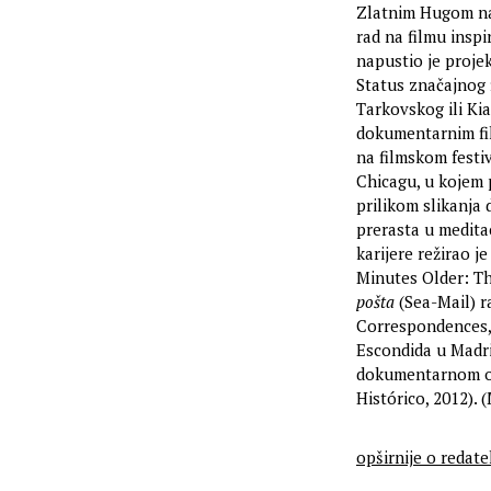
Zlatnim Hugom na 
rad na filmu inspi
napustio je proje
Status značajnog 
Tarkovskog ili Ki
dokumentarnim f
na filmskom festi
Chicagu, u kojem 
prilikom slikanja 
prerasta u medita
karijere režirao 
Minutes Older: T
pošta
(Sea-Mail) r
Correspondences, 
Escondida u Madri
dokumentarnom 
Histórico, 2012). 
opširnije o redate