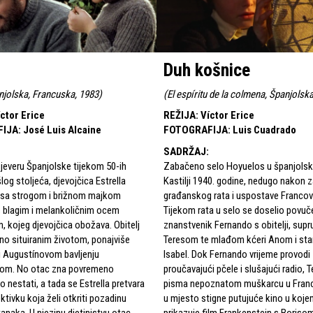
Duh košnice
anjolska, Francuska, 1983
)
(
El espíritu de la colmena, Španjolsk
ctor Erice
REŽIJA
:
Víctor Erice
FIJA
:
José Luis Alcaine
FOTOGRAFIJA
:
Luis Cuadrado
SADRŽAJ
:
jeveru Španjolske tijekom 50-ih
Zabačeno selo Hoyuelos u španjolsko
log stoljeća, djevojčica Estrella
Kastilji 1940. godine, nedugo nakon 
i sa strogom i brižnom majkom
građanskog rata i uspostave Francov
s blagim i melankoličnim ocem
Tijekom rata u selo se doselio povuč
 kojeg djevojčica obožava. Obitelj
znanstvenik Fernando s obitelji, sup
rno situiranim životom, ponajviše
Teresom te mlađom kćeri Anom i sta
i Augustínovom bavljenju
Isabel. Dok Fernando vrijeme provodi
vom. No otac zna povremeno
proučavajući pčele i slušajući radio, 
 nestati, a tada se Estrella pretvara
pisma nepoznatom muškarcu u Franc
ktivku koja želi otkriti pozadinu
u mjesto stigne putujuće kino u koje
anaka. U njezinu djetinjstvu otac
prikazuje film Frankenstein s Boriso