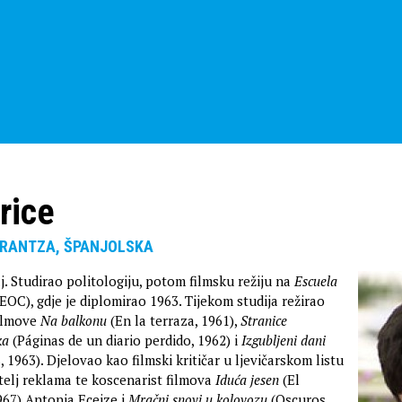
rice
ARRANTZA, ŠPANJOLSKA
j. Studirao politologiju, potom filmsku režiju na
Escuela
EOC), gdje je diplomirao 1963. Tijekom studija režirao
ilmove
Na balkonu
(En la terraza, 1961),
Stranice
ka
(Páginas de un diario perdido, 1962) i
Izgubljeni dani
, 1963). Djelovao kao filmski kritičar u ljevičarskom listu
atelj reklama te koscenarist filmova
Iduća jesen
(El
67) Antonia Eceize i
Mračni snovi u kolovozu
(Oscuros