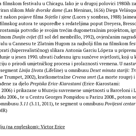
filmskom festivalu u Chicagu. Iako je u drugoj polovici 1980ih 
riran slikom
Male dvorske dame
(Las Meninas, 1656) Diega Velásqu
kt nakon pojave filma
Svjetla i sjene
(Luces y sombras, 1988) Jaime
filmskog autora te usporedbe s redateljima poput Dreyera, Bress
arostamija potvrdio je svojim trećim dugometražnim projektom, ig
ilmom
Dunjin cvijet
(El sol del membrillo, 1992), ovjenčanim nagrad
valu u Cannesu te Zlatnim Hugom za najbolji film na filmskom fes
prati (hiperrealističnog) slikara Antonia Garciu Lópeza u pripre
dunje u jesen 1990. uhvati čudesnu igru sunčeve svjetlosti, koji u 
ciju o prirodi umjetničkog procesa i prolaznosti vremena. U nast
je segment
Linija života
(Lifeline) u omnibusu
Deset minuta stariji: T
he Trumpet, 2002), kratkometražne
Crvena smrt
(La morte rouge) i
ađene za djelo
Prepiska Erice-Kiarostami
(Erice-Kiarostami:
2006) i prikazane u Muzeju suvremene umjetnosti u Barceloni i 
du 2006., te u Centru Georges Pompidou u Parizu 2008., potom 
omnibusu
3.11
(3.11, 2011), te segment u omnibusu
Povijesni centar
(MR)
lju (na engleskom): Victor Erice