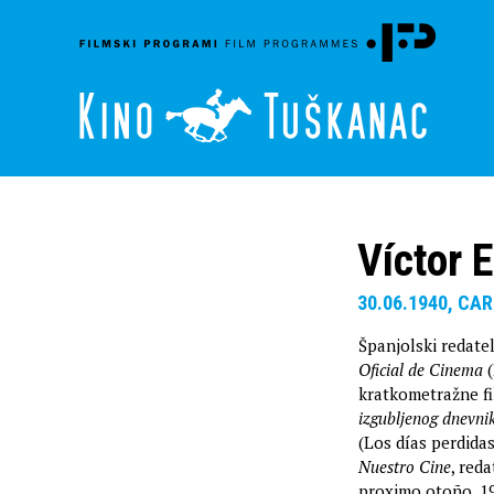
Víctor E
30.06.1940, C
Španjolski redatel
Oficial de Cinema
(
kratkometražne f
izgubljenog dnevni
(Los días perdidas
Nuestro Cine
, red
proximo otoño, 19