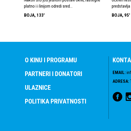
platno i i linijom odredi sred...
predstavlja s
BOJA, 133'
BOJA, 95'
O KINU I PROGRAMU
KONTA
EMAIL
:
in
PARTNERI I DONATORI
ADRESA
:
ULAZNICE
POLITIKA PRIVATNOSTI