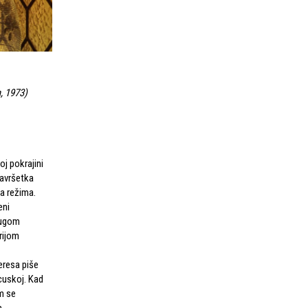
a, 1973
)
j pokrajini
završetka
a režima.
eni
rugom
rijom
Teresa piše
uskoj. Kad
m se
m