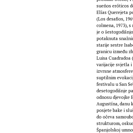
sueños eróticos d
Elías Querejeta 
(Los desafios, 196
colmena, 1973), s
je o šestogodišnjo
potaknuta snažnim
starije sestre Isa
granicu između zbi
Luisa Cuadradoa (k
varijacije svjetla 
izvrsne atmosfere
suptilnim evokaci
festivalu u San S
desetogodišnje pa
odnosu djevojke Es
Augustína, danu kr
posjete bake i sl
do očeva samoubojs
strukturom, oskud
Španjolskoj umnog