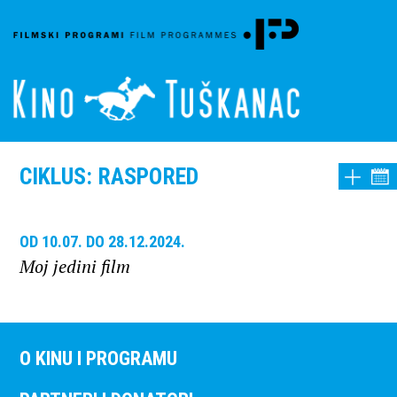
CIKLUS: RASPORED
OD 10.07. DO 28.12.2024.
Moj jedini film
O KINU I PROGRAMU