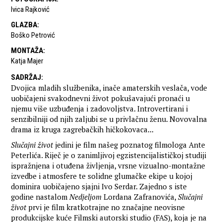
Ivica Rajković
GLAZBA
:
Boško Petrović
MONTAŽA
:
Katja Majer
SADRŽAJ
:
Dvojica mladih službenika, inače amaterskih veslača, vode
uobičajeni svakodnevni život pokušavajući pronaći u
njemu više uzbuđenja i zadovoljstva. Introvertirani i
senzibilniji od njih zaljubi se u privlačnu ženu. Novovalna
drama iz kruga zagrebačkih hičkokovaca...
Slučajni život
jedini je film našeg poznatog filmologa Ante
Peterlića. Riječ je o zanimljivoj egzistencijalističkoj studiji
ispražnjena i otuđena življenja, vrsne vizualno-montažne
izvedbe i atmosfere te solidne glumačke ekipe u kojoj
dominira uobičajeno sjajni Ivo Serdar. Zajedno s iste
godine nastalom
Nedjeljom
Lordana Zafranovića,
Slučajni
život
prvi je film kratkotrajne no značajne neovisne
produkcijske kuće Filmski autorski studio (FAS), koja je na