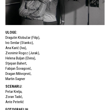
ULOGE
:
Dragutin Klobučar (Filip)
,
Ivo Serdar (Stanko)
,
Ana Karić (Iva)
,
Zvonimir Rogoz (Jurak)
,
Helena Buljan (Elvira)
,
Stjepan Bahert
,
Fabijan Šovagović
,
Dragan Milivojević
,
Martin Sagner
SCENARIJ
:
Petar Krelja
,
Zoran Tadić
,
Ante Peterlić
FOTOGRAFIJA
: