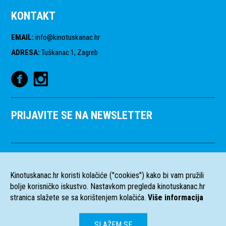
KONTAKT
EMAIL
:
info@kinotuskanac.hr
ADRESA
:
Tuškanac 1, Zagreb
PRIJAVITE SE NA NEWSLETTER
Kinotuskanac.hr koristi kolačiće ("cookies") kako bi vam pružili
bolje korisničko iskustvo. Nastavkom pregleda kinotuskanac.hr
stranica slažete se sa korištenjem kolačića.
Više informacija
SLAŽEM SE
HR
EN