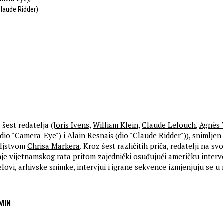
laude Ridder)
šest redatelja (
Joris Ivens
,
William Klein
,
Claude Lelouch
,
Agnès 
dio "Camera-Eye") i
Alain Resnais
(dio "Claude Ridder")), snimlje
teljstvom
Chrisa Markera
. Kroz šest različitih priča, redatelji na sv
nje vijetnamskog rata pritom zajednički osuđujući američku interve
ovi, arhivske snimke, intervjui i igrane sekvence izmjenjuju se u
 MIN