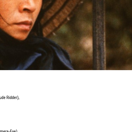
ude Ridder)
,
amera-Eye)
,