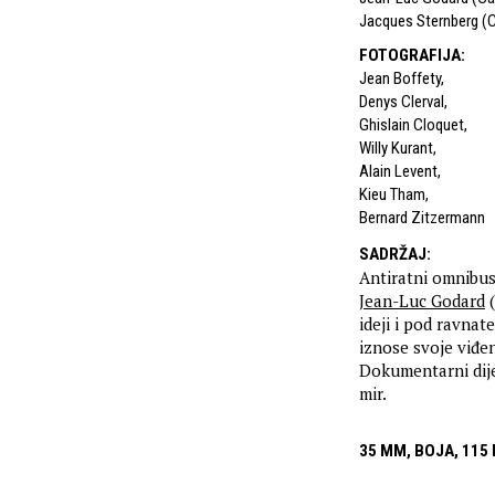
Jacques Sternberg (C
FOTOGRAFIJA
:
Jean Boffety
,
Denys Clerval
,
Ghislain Cloquet
,
Willy Kurant
,
Alain Levent
,
Kieu Tham
,
Bernard Zitzermann
SADRŽAJ
:
Antiratni omnibus 
Jean-Luc Godard
(
ideji i pod ravna
iznose svoje viđe
Dokumentarni dijel
mir.
35 MM, BOJA, 115