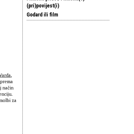
(pri)povijest(i)
Godard ili film
Varda
,
n prema
oj način
nciju.
 molbi za