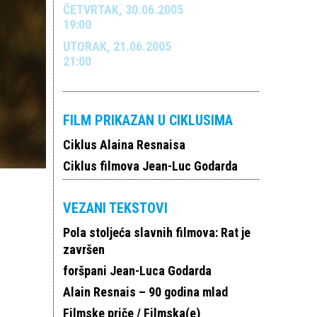
ČETVRTAK, 30.06.2005
19:00
UTORAK, 21.06.2005
21:00
FILM PRIKAZAN U CIKLUSIMA
Ciklus Alaina Resnaisa
Ciklus filmova Jean-Luc Godarda
VEZANI TEKSTOVI
Pola stoljeća slavnih filmova: Rat je
završen
foršpani Jean-Luca Godarda
Alain Resnais – 90 godina mlad
Filmske priče / Filmska(e)