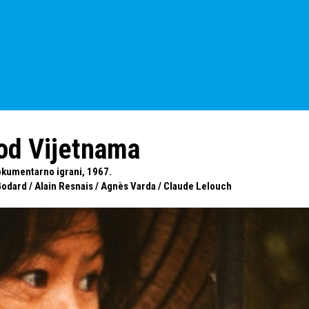
od Vijetnama
okumentarno igrani, 1967.
Godard
/
Alain Resnais
/
Agnès Varda
/
Claude Lelouch