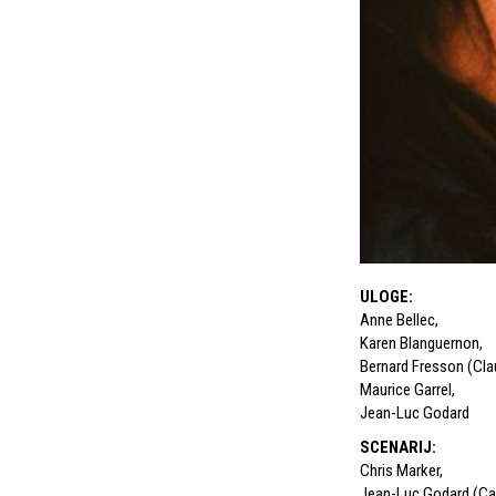
ULOGE
:
Anne Bellec
,
Karen Blanguernon
,
Bernard Fresson (Cla
Maurice Garrel
,
Jean-Luc Godard
SCENARIJ
:
Chris Marker
,
Jean-Luc Godard (C