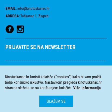
EMAIL
:
info@kinotuskanac.hr
ADRESA
:
Tuškanac 1, Zagreb
PRIJAVITE SE NA NEWSLETTER
Kinotuskanac.hr koristi kolačiće ("cookies") kako bi vam pružili
bolje korisničko iskustvo. Nastavkom pregleda kinotuskanac.hr
stranica slažete se sa korištenjem kolačića.
Više informacija
SLAŽEM SE
HR
EN
Sva prava pridržana
2004-2026 Filmski programi. c/o HFS, Tuškanac 1,
©