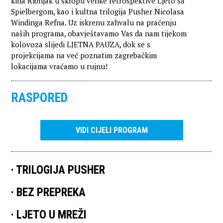
kina Ribnjak u sklopu velike retrospektive Ljeto sa
Spielbergom, kao i kultna trilogija Pusher Nicolasa
Windinga Refna. Uz iskrenu zahvalu na praćenju
naših programa, obavještavamo Vas da nam tijekom
kolovoza slijedi LJETNA PAUZA, dok se s
projekcijama na već poznatim zagrebačkim
lokacijama vraćamo u rujnu!
RASPORED
VIDI CIJELI PROGRAM
TRILOGIJA PUSHER
BEZ PREPREKA
LJETO U MREŽI