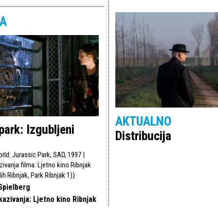
MA
AKTUALNO
park: Izgubljeni
Distribucija
rld: Jurassic Park, SAD, 1997 |
ivanja filma: Ljetno kino Ribnjak
ih Ribnjak, Park Ribnjak 1)
)
Spielberg
kazivanja: Ljetno kino Ribnjak