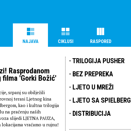
NAJAVA
CIKLUSI
RASPORED
TRILOGIJA PUSHER
uzi! Rasprodanom
BEZ PREPREKA
filma 'Gorki Božić'
.
LJETO U MREŽI
je, srpanj su obilježili
krovnoj terasi Ljetnog kina
LJETO SA SPIELBER
lbergom, kao i kultna trilogija
lu na praćenju naših
DISTRIBUCIJA
voza slijedi LJETNA PAUZA,
 lokacijama vraćamo u rujnu!