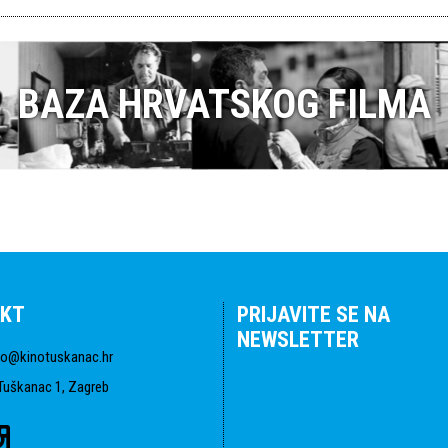
BAZA HRVATSKOG FILMA
KT
PRIJAVITE SE NA
NEWSLETTER
fo@kinotuskanac.hr
Tuškanac 1, Zagreb