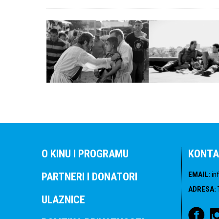
O KINU I PROGRAMU
KONTA
EMAIL
:
in
PARTNERI I DONATORI
ADRESA
:
ULAZNICE