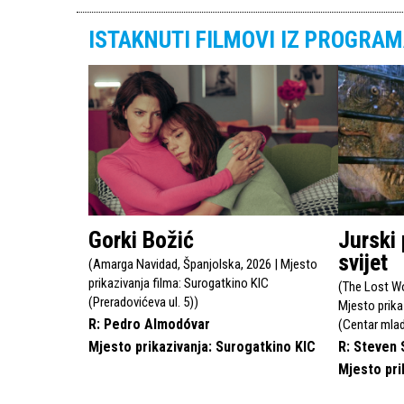
ISTAKNUTI FILMOVI IZ PROGRA
Gorki Božić
Jurski 
svijet
(
Amarga Navidad, Španjolska, 2026 | Mjesto
prikazivanja filma: Surogatkino KIC
(
The Lost Wo
(Preradovićeva ul. 5)
)
Mjesto prikaz
R: Pedro Almodóvar
(Centar mlad
Mjesto prikazivanja: Surogatkino KIC
R: Steven 
Mjesto pri