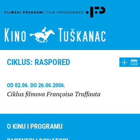
CIKLUS: RASPORED
OD 02.06. DO 26.06.2006.
Ciklus filmova Françoisa Truffauta
O KINU I PROGRAMU