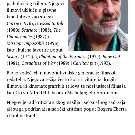
psihološkog trilera. Njegovi
filmovi uključuju glavne
kino hitove kao što su
Carrie
(1976),
Dressed to Kill
(1980),
Scarface
(1983),
The
Untouchables
(1987) i
Mission: Impossible
(1996),
kao i kultne favorite poput
Sisters
(1972). ),
Phantom of the Paradise
(1974),
Blow Out
(1981),
Casualties of War
(1989) i
Carlitov put
(1993).
Bio je vodeći član novoholivudske generacije filmskih
redatelja. Njegova režija često koristi citate iz drugih
filmova ili kinematografskih stilova te nosi utjecaj filmaša
kao što su Alfred Hitchcock i Michelangelo Antonioni.
Njegov je rad kritiziran zbog nasilja i seksualnog sadržaja,
ali su ga podržavali američki kritičari poput Rogera Eberta
i Pauline Kael.