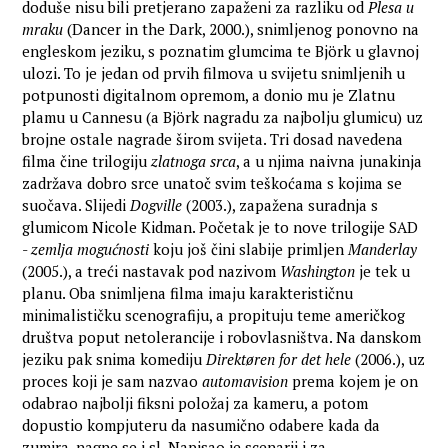
doduše nisu bili pretjerano zapaženi za razliku od
Plesa u
mraku
(Dancer in the Dark, 2000.), snimljenog ponovno na
engleskom jeziku, s poznatim glumcima te Björk u glavnoj
ulozi. To je jedan od prvih filmova u svijetu snimljenih u
potpunosti digitalnom opremom, a donio mu je Zlatnu
plamu u Cannesu (a Björk nagradu za najbolju glumicu) uz
brojne ostale nagrade širom svijeta. Tri dosad navedena
filma čine trilogiju
zlatnoga srca
, a u njima naivna junakinja
zadržava dobro srce unatoč svim teškoćama s kojima se
suočava. Slijedi
Dogville
(2003.), zapažena suradnja s
glumicom Nicole Kidman. Početak je to nove trilogije SAD
-
zemlja mogućnosti
koju još čini slabije primljen
Manderlay
(2005.), a treći nastavak pod nazivom
Washington
je tek u
planu. Oba snimljena filma imaju karakterističnu
minimalističku scenografiju, a propituju teme američkog
društva poput netolerancije i robovlasništva. Na danskom
jeziku pak snima komediju
Direktøren for det hele
(2006.), uz
proces koji je sam nazvao
automavision
prema kojem je on
odabrao najbolji fiksni položaj za kameru, a potom
dopustio kompjuteru da nasumično odabere kada da
zumira, nagne se i sl. Napisao je scenarij i za