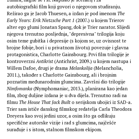
autobiografski film koji govori o njegovom studiranju.
Režirao ga je Jacob Thuesen, a izdan je pod imenom
The
Early Years: Erik Nietzsche Part 1
(2007.) u kojem Trierov
alter ego glumi Jonatan Spang, dok je Trier narator. Slijedi
njegova trenutno posljednja, "depresivna" trilogija koju
osim teme gubitka i depresije (s kojom se, uz ovisnost te
brojne fobije, bori i u privatnom životu) povezuje i glavna
protagonistica, Charlotte Gainsbourg. Prvi film trilogije je
kontroverzni
Antikrist
(Antichrist, 2009.) u kojem nastupa i
Willem Dafoe, drugi je drama
Melankolija
(Melancholia,
2011.), također s Charlotte Gainsbourg, ali i brojnim
poznatim međunarodnim glumcima. Završni dio trilogije
Nimfomanka
(Nymphomaniac, 2013.), planirana kao jedan
film, zbog duljine izdana je u dva dijela. Trenutno radi na
filmu
The House That Jack Built
o serijskom ubojici iz SAD-a.
Trier sam ističe danskog filmskog redatelja Carla Theodora
Dreyera kao svoj jedini uzor, a osim što ga odlikuju
specifične autorske vizije i rad s glumcima, najčešće
surađuje i s istom, stalnom filmskom ekipom.