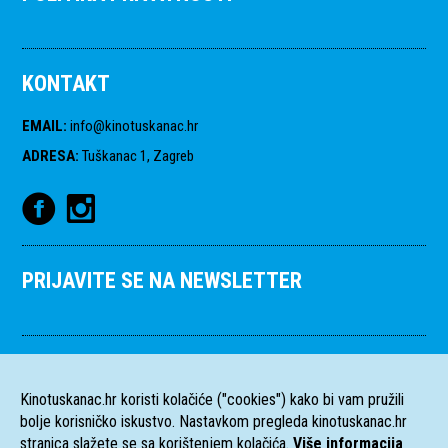
KONTAKT
EMAIL
:
info@kinotuskanac.hr
ADRESA
:
Tuškanac 1, Zagreb
PRIJAVITE SE NA NEWSLETTER
Kinotuskanac.hr koristi kolačiće ("cookies") kako bi vam pružili
bolje korisničko iskustvo. Nastavkom pregleda kinotuskanac.hr
stranica slažete se sa korištenjem kolačića.
Više informacija