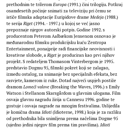
prethodnim te trilerom
Europa
(1991.) čini trilogiju. Potkraj
osamdesetih počinje snimati za televiziju pri čemu se
ističe filmska adaptacije Euripidove drame
Medeja
(1988.)
te serija
Riget
(1994. - 1997.) u kojoj se već jasno
prepoznaje njegov autorski potpis. Godine 1992. s
producentom Peterom Aalbækom Jensenom osnovao je
međunarodnu filmsku produkcijsku kuću Zentropa
Entertainment, ponajprije radi financijske neovisnosti i
kreativne slobode, a
Riget
je produciran kao prvi njihov
projekt. S redateljem Thomasom Vinterbergom je 1995.
predstavio Dogmu 95, filmski pokret koji se zalagao,
između ostalog, za snimanje bez specijalnih efekata, bez
rasvjete, kamerom iz ruke. Dotad najveći uspjeh postiže
dramom
Lomeći valove
(Breaking the Waves, 1996.) s Emily
Watson i Stellanom Skarsgårdom u glavnim ulogama. Film
osvaja glavnu nagradu žirija u Cannesu 1996. godine te
gostuje i osvaja nagrade na mnogim festivalima. Uslijedila
je komična drama
Idioti
(Idioterne, 1998.) koja je za razliku
od prethodnika bila snimljena prema načelima Dogme 95
(ujedno jedini njegov film prema tim pravilima).
Idioti