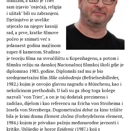
nudizam, a kako je Trier
sam izjavio "osjećaji, religija
i užitak" bili su zabranjeni.
Djetinjstvo je uvelike
utjecalo na njegov kasniji
rad, a prve, kratke filmove
počeo je snimati već s
jedanaest godina majčinom
super-8 kamerom. Studirao
je teoriju filma na sveučilištu u Kopenhagenu, a potom i
filmsku režiju na danskoj Nacionalnoj filmskoj školi gdje je
diplomirao 1983. godine. Diplomski rad mu je bio
srednjemetražni film
Slike oslobođenja
(Befrielsesbilleder,
1982.) kojim je osvojio glavnu nagradu u Münchenu, kao i
nekolicinom prethodnih. U šali su ga zbog toga kolege
nazvali "von Trier", a on je taj dodatak prezimenu i
zadržao, dijelom i kao referencu na Ericha von Stroheima i
Josefa von Sternberga. Dugometražni
debut
za kino tržište
bila je krimi drama
Element zločina
(Forbrydelsens element,
1984.) kojom je privukao pažnju međunarodne javnosti i
kritike. Uslijedio je horor
Epidemic
(1987.) koji s